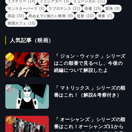
(14)
(3)
(11)
ミステリー
ミニシアター
ミュージカル
(6)
(31)
(15)
(9)
モンスターバース
ラブロマンス
俳優
冒険
(33)
(9)
(19)
(7)
実話
死ぬまでに観たい映画
監督
青春
(16)
韓国カフェ
人気記事（映画）
「 ジョン・ウィック 」シリーズ
はこの順番で見るべし、今後の
続編について解説したよ
「 マトリックス 」シリーズの順
番はこれ！（解説&考察付き）
「 オーシャンズ 」シリーズの順
番はこれ！オーシャンズ11から