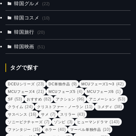
韓国グルメ
(22)
韓国コスメ
(10)
韓国旅行
(20)
韓国映画
(51)
タグで探す
(23)
(9)
(42)
DCEUシリーズ
DC単独作品
MCUフェーズ1〜3
(21)
(4)
(1)
MCUフェーズ4
MCUフェーズ5
MCUフェーズ6
(53)
(82)
(96)
(53)
SF
おすすめ
アクション
アニメーション
(24)
(11)
(38)
クライム
クリストファー・ノーラン
コメディ
(16)
(7)
(43)
サスペンス
サメ
スリラー
(7)
(3)
(143)
ソニーピクチャーズ
ゾンビ
ヒューマンドラマ
(15)
(40)
(10)
ファンタジー
ホラー
マーベル単独作品