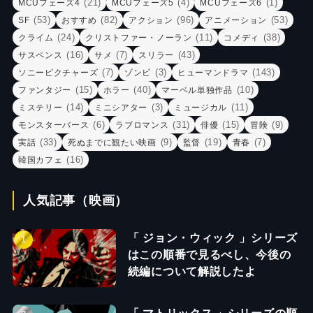
(21)
(4)
(1)
MCUフェーズ4
MCUフェーズ5
MCUフェーズ6
(53)
(82)
(96)
(53)
SF
おすすめ
アクション
アニメーション
(24)
(11)
(38)
クライム
クリストファー・ノーラン
コメディ
(16)
(7)
(43)
サスペンス
サメ
スリラー
(7)
(3)
(143)
ソニーピクチャーズ
ゾンビ
ヒューマンドラマ
(15)
(40)
(10)
ファンタジー
ホラー
マーベル単独作品
(14)
(3)
(11)
ミステリー
ミニシアター
ミュージカル
(6)
(31)
(15)
(9)
モンスターバース
ラブロマンス
俳優
冒険
(33)
(9)
(19)
(7)
実話
死ぬまでに観たい映画
監督
青春
(16)
韓国カフェ
人気記事（映画）
「 ジョン・ウィック 」シリーズ
はこの順番で見るべし、今後の
続編について解説したよ
「 マトリックス 」シリーズの順