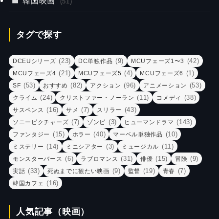
韓国映画
(51)
タグで探す
(23)
(9)
(42)
DCEUシリーズ
DC単独作品
MCUフェーズ1〜3
(21)
(4)
(1)
MCUフェーズ4
MCUフェーズ5
MCUフェーズ6
(53)
(82)
(96)
(53)
SF
おすすめ
アクション
アニメーション
(24)
(11)
(38)
クライム
クリストファー・ノーラン
コメディ
(16)
(7)
(43)
サスペンス
サメ
スリラー
(7)
(3)
(143)
ソニーピクチャーズ
ゾンビ
ヒューマンドラマ
(15)
(40)
(10)
ファンタジー
ホラー
マーベル単独作品
(14)
(3)
(11)
ミステリー
ミニシアター
ミュージカル
(6)
(31)
(15)
(9)
モンスターバース
ラブロマンス
俳優
冒険
(33)
(9)
(19)
(7)
実話
死ぬまでに観たい映画
監督
青春
(16)
韓国カフェ
人気記事（映画）