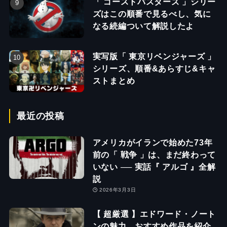
「 ゴーストバスターズ 」シリー
ズはこの順番で見るべし、気に
なる続編ついて解説したよ
実写版「 東京リベンジャーズ 」
シリーズ、順番&あらすじ&キャ
ストまとめ
最近の投稿
アメリカがイランで始めた73年
前の「 戦争 」は、まだ終わって
いない ── 実話『 アルゴ 』全解
説
2026年3月3日
【 超厳選 】エドワード・ノート
ンの魅力、おすすめ作品を紹介