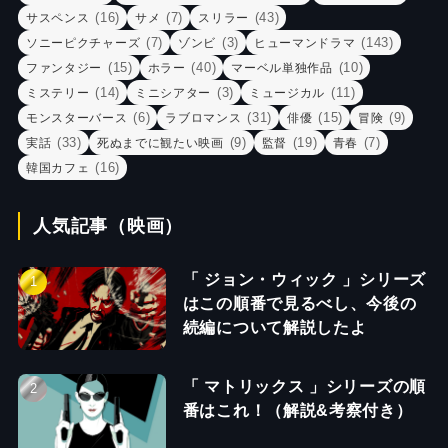
(16)
(7)
(43)
サスペンス
サメ
スリラー
(7)
(3)
(143)
ソニーピクチャーズ
ゾンビ
ヒューマンドラマ
(15)
(40)
(10)
ファンタジー
ホラー
マーベル単独作品
(14)
(3)
(11)
ミステリー
ミニシアター
ミュージカル
(6)
(31)
(15)
(9)
モンスターバース
ラブロマンス
俳優
冒険
(33)
(9)
(19)
(7)
実話
死ぬまでに観たい映画
監督
青春
(16)
韓国カフェ
人気記事（映画）
「 ジョン・ウィック 」シリーズ
はこの順番で見るべし、今後の
続編について解説したよ
「 マトリックス 」シリーズの順
番はこれ！（解説&考察付き）