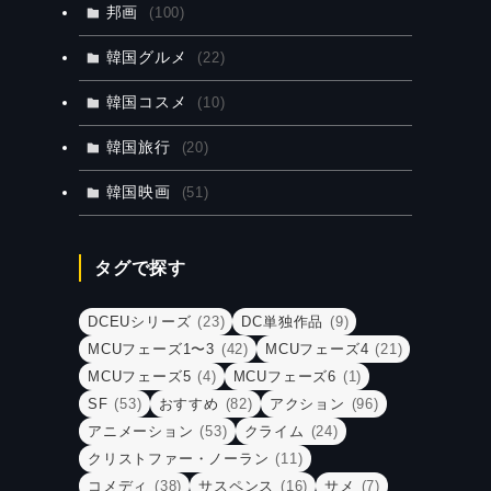
邦画
(100)
韓国グルメ
(22)
韓国コスメ
(10)
韓国旅行
(20)
韓国映画
(51)
タグで探す
DCEUシリーズ
(23)
DC単独作品
(9)
MCUフェーズ1〜3
(42)
MCUフェーズ4
(21)
MCUフェーズ5
(4)
MCUフェーズ6
(1)
SF
(53)
おすすめ
(82)
アクション
(96)
アニメーション
(53)
クライム
(24)
クリストファー・ノーラン
(11)
コメディ
(38)
サスペンス
(16)
サメ
(7)