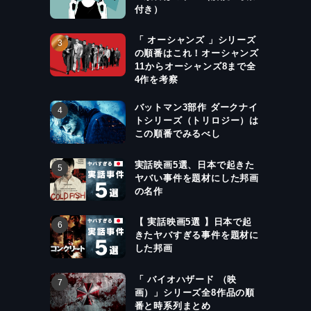
付き）
「 オーシャンズ 」シリーズ
の順番はこれ！オーシャンズ
11からオーシャンズ8まで全
4作を考察
バットマン3部作 ダークナイ
トシリーズ（トリロジー）は
この順番でみるべし
実話映画5選、日本で起きた
ヤバい事件を題材にした邦画
の名作
【 実話映画5選 】日本で起
きたヤバすぎる事件を題材に
した邦画
「 バイオハザード （映
画）」シリーズ全8作品の順
番と時系列まとめ