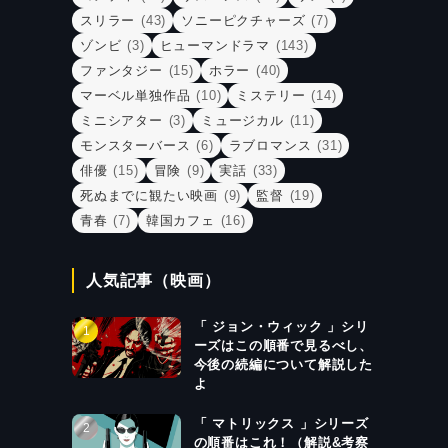
スリラー
(43)
ソニーピクチャーズ
(7)
ゾンビ
(3)
ヒューマンドラマ
(143)
ファンタジー
(15)
ホラー
(40)
マーベル単独作品
(10)
ミステリー
(14)
ミニシアター
(3)
ミュージカル
(11)
モンスターバース
(6)
ラブロマンス
(31)
俳優
(15)
冒険
(9)
実話
(33)
死ぬまでに観たい映画
(9)
監督
(19)
青春
(7)
韓国カフェ
(16)
人気記事（映画）
「 ジョン・ウィック 」シリ
ーズはこの順番で見るべし、
今後の続編について解説した
よ
「 マトリックス 」シリーズ
の順番はこれ！（解説&考察