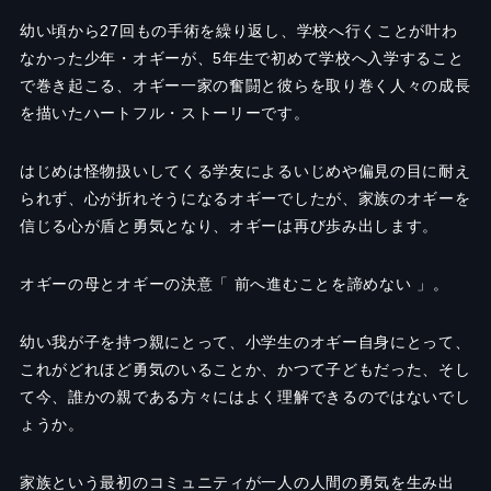
幼い頃から27回もの手術を繰り返し、学校へ行くことが叶わ
なかった少年・オギーが、5年生で初めて学校へ入学すること
で巻き起こる、オギー一家の奮闘と彼らを取り巻く人々の成長
を描いたハートフル・ストーリーです。
はじめは怪物扱いしてくる学友によるいじめや偏見の目に耐え
られず、心が折れそうになるオギーでしたが、家族のオギーを
信じる心が盾と勇気となり、オギーは再び歩み出します。
オギーの母とオギーの決意「 前へ進むことを諦めない 」。
幼い我が子を持つ親にとって、小学生のオギー自身にとって、
これがどれほど勇気のいることか、かつて子どもだった、そし
て今、誰かの親である方々にはよく理解できるのではないでし
ょうか。
家族という最初のコミュニティが一人の人間の勇気を生み出