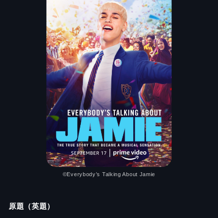
©Everybody’s Talking About Jamie
原題（英題）