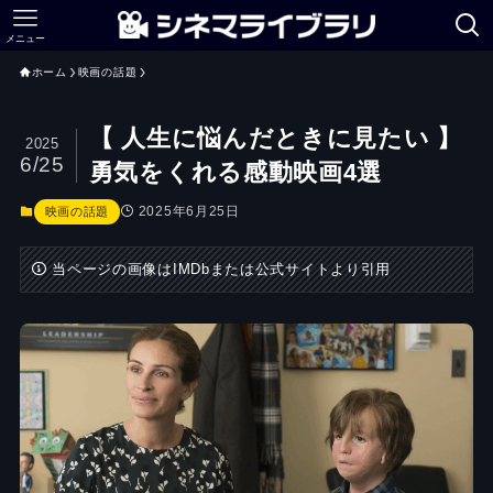
メニュー
ホーム
映画の話題
【 人生に悩んだときに見たい 】
2025
6/25
勇気をくれる感動映画4選
2025年6月25日
映画の話題
当ページの画像はIMDbまたは公式サイトより引用