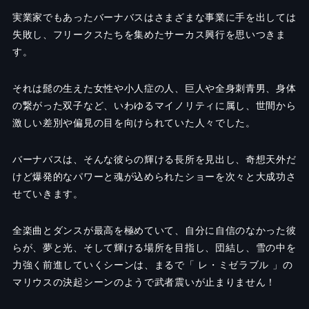
実業家でもあったバーナバスはさまざまな事業に手を出しては
失敗し、フリークスたちを集めたサーカス興行を思いつきま
す。
それは髭の生えた女性や小人症の人、巨人や全身刺青男、身体
の繋がった双子など、いわゆるマイノリティに属し、世間から
激しい差別や偏見の目を向けられていた人々でした。
バーナバスは、そんな彼らの輝ける長所を見出し、奇想天外だ
けど爆発的なパワーと魂が込められたショーを次々と大成功さ
せていきます。
全楽曲とダンスが最高を極めていて、自分に自信のなかった彼
らが、夢と光、そして輝ける場所を目指し、団結し、雪の中を
力強く前進していくシーンは、まるで「 レ・ミゼラブル 」の
マリウスの決起シーンのようで武者震いが止まりません！