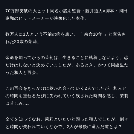
70万部突破の大ヒット同名小説を監督・藤井道人×脚本・岡田
惠和のヒットメーカーが映像化した本作。
数万人に1人という不治の病を患い、「 余命10年 」と宣告さ
れた20歳の茉莉。
余命を知ってからの茉莉は、生きることに執着しないよう、恋
だけはしないと決めていましたが、あるとき、かつて同級生だ
った和人と再会。
この再会をきっかけに惹かれ合っていく2人でしたが、和人と
の時間を重ねるたびに失われていく残された時間を感じ、茉莉
は苦しみ…。
全てを知ってなお、茉莉といたいと願った和人でしたが、刻々
と時間が失われていくなかで、2人が最後に選んだ道とは？