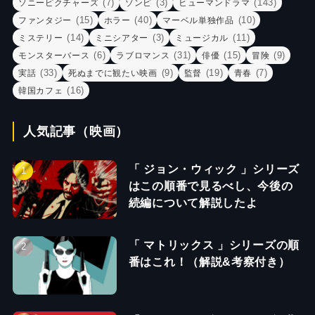
(7)
(3)
(143)
ソニーピクチャーズ
ゾンビ
ヒューマンドラマ
(15)
(40)
(10)
ファンタジー
ホラー
マーベル単独作品
(14)
(3)
(11)
ミステリー
ミニシアター
ミュージカル
(6)
(31)
(15)
(9)
モンスターバース
ラブロマンス
俳優
冒険
(33)
(9)
(19)
(7)
実話
死ぬまでに観たい映画
監督
青春
(16)
韓国カフェ
人気記事（映画）
「 ジョン・ウィック 」シリーズ
はこの順番で見るべし、今後の
続編について解説したよ
「 マトリックス 」シリーズの順
番はこれ！（解説&考察付き）