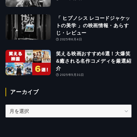
「 ヒプノシス レコードジャケッ
トの美学 」の映画情報・あらす
じ・レビュー
2025年6月4日
笑える映画おすすめ6選！大爆笑
&癒される名作コメディを厳選紹
介
2025年5月31日
アーカイブ
ア
ー
カ
イ