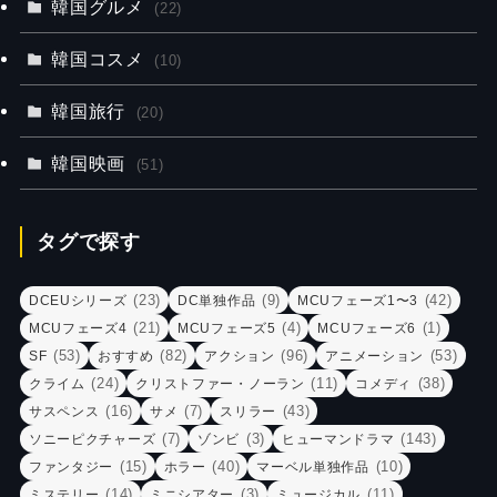
韓国グルメ
(22)
韓国コスメ
(10)
韓国旅行
(20)
韓国映画
(51)
タグで探す
(23)
(9)
(42)
DCEUシリーズ
DC単独作品
MCUフェーズ1〜3
(21)
(4)
(1)
MCUフェーズ4
MCUフェーズ5
MCUフェーズ6
(53)
(82)
(96)
(53)
SF
おすすめ
アクション
アニメーション
(24)
(11)
(38)
クライム
クリストファー・ノーラン
コメディ
(16)
(7)
(43)
サスペンス
サメ
スリラー
(7)
(3)
(143)
ソニーピクチャーズ
ゾンビ
ヒューマンドラマ
(15)
(40)
(10)
ファンタジー
ホラー
マーベル単独作品
(14)
(3)
(11)
ミステリー
ミニシアター
ミュージカル