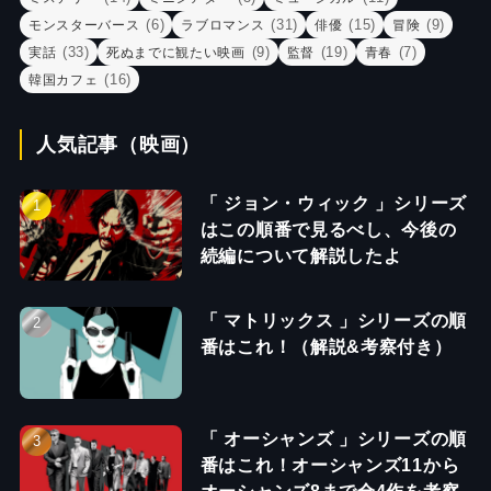
(6)
(31)
(15)
(9)
モンスターバース
ラブロマンス
俳優
冒険
(33)
(9)
(19)
(7)
実話
死ぬまでに観たい映画
監督
青春
(16)
韓国カフェ
人気記事（映画）
「 ジョン・ウィック 」シリーズ
はこの順番で見るべし、今後の
続編について解説したよ
「 マトリックス 」シリーズの順
番はこれ！（解説&考察付き）
「 オーシャンズ 」シリーズの順
番はこれ！オーシャンズ11から
オーシャンズ8まで全4作を考察