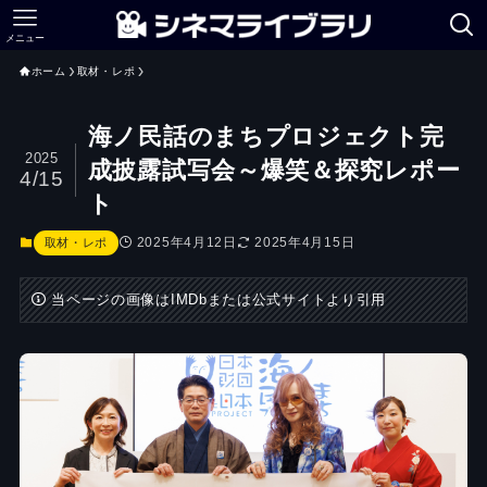
メニュー
ホーム
取材・レポ
海ノ民話のまちプロジェクト完
2025
成披露試写会～爆笑＆探究レポー
4/15
ト
2025年4月12日
2025年4月15日
取材・レポ
当ページの画像はIMDbまたは公式サイトより引用