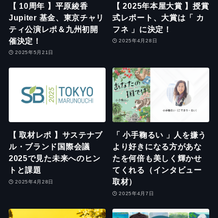
【 10周年 】平原綾香
【 2025年本屋大賞 】授賞
Jupiter 基金、東京チャリ
式レポート、大賞は「 カ
ティ公演レポ＆九州初開
フネ 」に決定！
催決定！
2025年4月28日
2025年5月21日
【 取材レポ 】サステナブ
「 小手鞠るい 」人を嫌う
ル・ブランド国際会議
より好きになる方があな
2025で見た未来へのヒン
たを何倍も美しく輝かせ
トと課題
てくれる（インタビュー
取材）
2025年4月28日
2025年4月7日