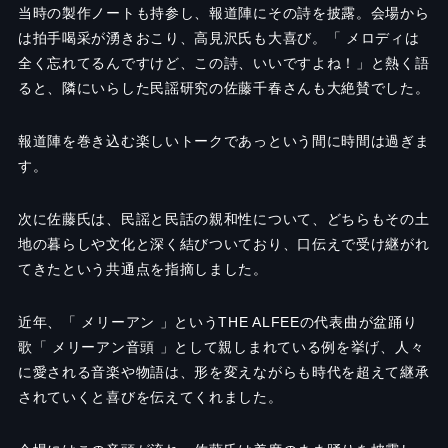
当時の製作ノートも持参し、報道陣にその詩を披露。会場から
は拍手喝采が湧きおこり、高見沢氏も大喜び。「 メロディは
全く忘れてるんですけど、この詩、いいですよね！」と熱く語
ると、隣にいらした民謡研究の佐藤千春さんも大絶賛でした。
報道陣を巻き込む楽しいトークであっという間に時間は過ぎま
す。
次に佐藤氏は、民謡と民話の親和性について、どちらもその土
地の暮らしや文化と深く結びついており、口伝えで受け継がれ
てきたという共通点を指摘しました。
近年、「 メリーアン 」というTHE ALFEEの代表曲が盆踊り
歌「 メリーアン音頭 」として親しまれている例を挙げ、人々
に愛される音楽や物語は、形を変えながらも時代を超えて継承
されていくと喜びを伝えてくれました。