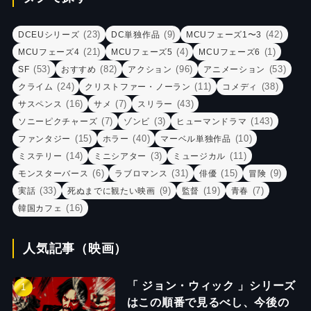
(23)
(9)
(42)
DCEUシリーズ
DC単独作品
MCUフェーズ1〜3
(21)
(4)
(1)
MCUフェーズ4
MCUフェーズ5
MCUフェーズ6
(53)
(82)
(96)
(53)
SF
おすすめ
アクション
アニメーション
(24)
(11)
(38)
クライム
クリストファー・ノーラン
コメディ
(16)
(7)
(43)
サスペンス
サメ
スリラー
(7)
(3)
(143)
ソニーピクチャーズ
ゾンビ
ヒューマンドラマ
(15)
(40)
(10)
ファンタジー
ホラー
マーベル単独作品
(14)
(3)
(11)
ミステリー
ミニシアター
ミュージカル
(6)
(31)
(15)
(9)
モンスターバース
ラブロマンス
俳優
冒険
(33)
(9)
(19)
(7)
実話
死ぬまでに観たい映画
監督
青春
(16)
韓国カフェ
人気記事（映画）
「 ジョン・ウィック 」シリーズ
はこの順番で見るべし、今後の