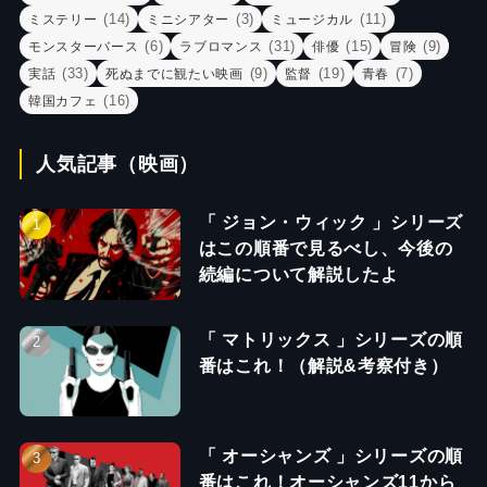
(14)
(3)
(11)
ミステリー
ミニシアター
ミュージカル
(6)
(31)
(15)
(9)
モンスターバース
ラブロマンス
俳優
冒険
(33)
(9)
(19)
(7)
実話
死ぬまでに観たい映画
監督
青春
(16)
韓国カフェ
人気記事（映画）
「 ジョン・ウィック 」シリーズ
はこの順番で見るべし、今後の
続編について解説したよ
「 マトリックス 」シリーズの順
番はこれ！（解説&考察付き）
「 オーシャンズ 」シリーズの順
番はこれ！オーシャンズ11から