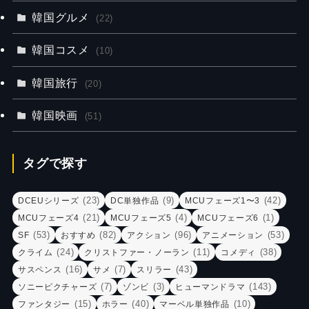
韓国グルメ
(22)
韓国コスメ
(10)
韓国旅行
(20)
韓国映画
(51)
タグで探す
(23)
(9)
(42)
DCEUシリーズ
DC単独作品
MCUフェーズ1〜3
(21)
(4)
(1)
MCUフェーズ4
MCUフェーズ5
MCUフェーズ6
(53)
(82)
(96)
(53)
SF
おすすめ
アクション
アニメーション
(24)
(11)
(38)
クライム
クリストファー・ノーラン
コメディ
(16)
(7)
(43)
サスペンス
サメ
スリラー
(7)
(3)
(143)
ソニーピクチャーズ
ゾンビ
ヒューマンドラマ
(15)
(40)
(10)
ファンタジー
ホラー
マーベル単独作品