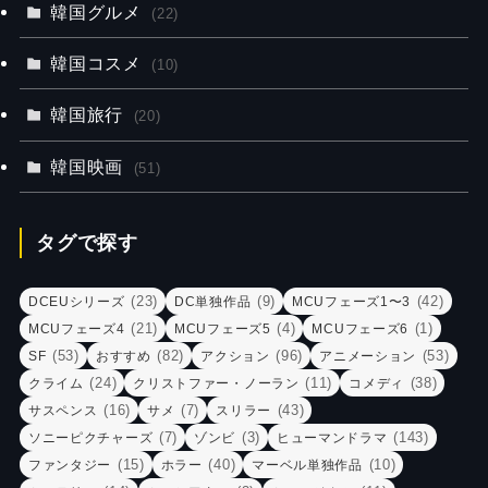
韓国グルメ
(22)
韓国コスメ
(10)
韓国旅行
(20)
韓国映画
(51)
タグで探す
(23)
(9)
(42)
DCEUシリーズ
DC単独作品
MCUフェーズ1〜3
(21)
(4)
(1)
MCUフェーズ4
MCUフェーズ5
MCUフェーズ6
(53)
(82)
(96)
(53)
SF
おすすめ
アクション
アニメーション
(24)
(11)
(38)
クライム
クリストファー・ノーラン
コメディ
(16)
(7)
(43)
サスペンス
サメ
スリラー
(7)
(3)
(143)
ソニーピクチャーズ
ゾンビ
ヒューマンドラマ
(15)
(40)
(10)
ファンタジー
ホラー
マーベル単独作品