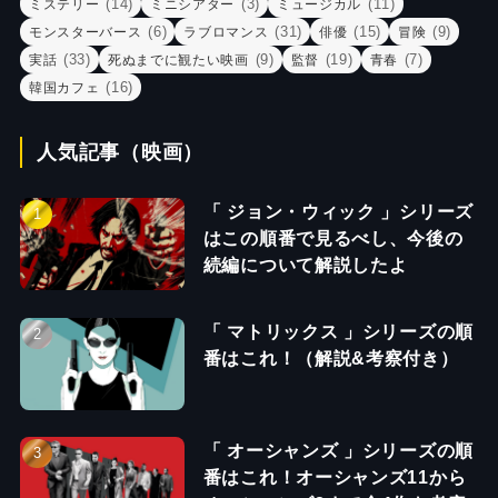
(14)
(3)
(11)
ミステリー
ミニシアター
ミュージカル
(6)
(31)
(15)
(9)
モンスターバース
ラブロマンス
俳優
冒険
(33)
(9)
(19)
(7)
実話
死ぬまでに観たい映画
監督
青春
(16)
韓国カフェ
人気記事（映画）
「 ジョン・ウィック 」シリーズ
はこの順番で見るべし、今後の
続編について解説したよ
「 マトリックス 」シリーズの順
番はこれ！（解説&考察付き）
「 オーシャンズ 」シリーズの順
番はこれ！オーシャンズ11から