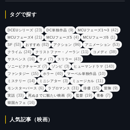
タグで探す
(23)
(9)
(42)
DCEUシリーズ
DC単独作品
MCUフェーズ1〜3
(21)
(4)
(1)
MCUフェーズ4
MCUフェーズ5
MCUフェーズ6
(53)
(82)
(96)
(53)
SF
おすすめ
アクション
アニメーション
(24)
(11)
(38)
クライム
クリストファー・ノーラン
コメディ
(16)
(7)
(43)
サスペンス
サメ
スリラー
(7)
(3)
(143)
ソニーピクチャーズ
ゾンビ
ヒューマンドラマ
(15)
(40)
(10)
ファンタジー
ホラー
マーベル単独作品
(14)
(3)
(11)
ミステリー
ミニシアター
ミュージカル
(6)
(31)
(15)
(9)
モンスターバース
ラブロマンス
俳優
冒険
(33)
(9)
(19)
(7)
実話
死ぬまでに観たい映画
監督
青春
(16)
韓国カフェ
人気記事（映画）