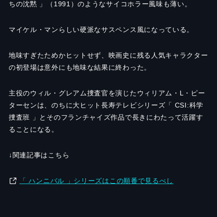
ちの沈黙 」（1991）のようなサイコホラー風味も薄い。
マイケル・マンらしい硬派なサスペンス風になっている。
地味すぎたためかヒットせず、映画史に残る人気キャラクター
の初登場は意外にも地味な結果に終わった。
主役のウィル・グレアム捜査官を演じたウィリアム・L・ピー
ターセンは、のちに大ヒット長寿テレビシリーズ「 CSI:科学
捜査班 」とそのフランチャイズ作品で長きにわたって活躍す
ることになる。
↓関連記事はこちら
「 ハンニバル 」シリーズはこの順番で見るべし