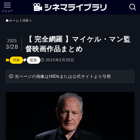
メニュー
ホーム
洋画
【 完全網羅 】マイケル・マン監
2025
3/28
督映画作品まとめ
2025年3月28日
洋画
監督
当ページの画像はIMDbまたは公式サイトより引用