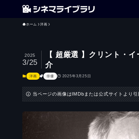
ホーム
洋画
【 超厳選 】クリント・
2025
3/25
介
2025年3月25日
洋画
俳優
当ページの画像はIMDbまたは公式サイトより引