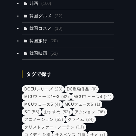
邦画
(100)
韓国グルメ
(22)
韓国コスメ
(10)
韓国旅行
(20)
韓国映画
(51)
タグで探す
DCEUシリーズ
(23)
DC単独作品
(9)
MCUフェーズ1〜3
(42)
MCUフェーズ4
(21)
MCUフェーズ5
(4)
MCUフェーズ6
(1)
SF
(53)
おすすめ
(82)
アクション
(96)
アニメーション
(53)
クライム
(24)
クリストファー・ノーラン
(11)
コメディ
(38)
サスペンス
(16)
サメ
(7)