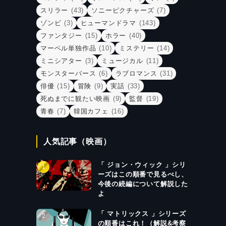
スリラー
(43)
ソニーピクチャーズ
(7)
ゾンビ
(3)
ヒューマンドラマ
(143)
ファンタジー
(15)
ホラー
(40)
マーベル単独作品
(10)
ミステリー
(14)
ミニシアター
(3)
ミュージカル
(11)
モンスターバース
(6)
ラブロマンス
(31)
俳優
(15)
冒険
(9)
実話
(33)
死ぬまでに観たい映画
(9)
監督
(19)
青春
(7)
韓国カフェ
(16)
人気記事（映画）
「 ジョン・ウィック 」シリ
ーズはこの順番で見るべし、
今後の続編について解説した
よ
「 マトリックス 」シリーズ
の順番はこれ！（解説&考察