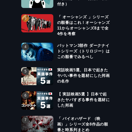
付き）
「 オーシャンズ 」シリーズ
の順番はこれ！オーシャンズ
11からオーシャンズ8まで全
4作を考察
バットマン3部作 ダークナイ
トシリーズ（トリロジー）は
この順番でみるべし
実話映画5選、日本で起きた
ヤバい事件を題材にした邦画
の名作
【 実話映画5選 】日本で起
きたヤバすぎる事件を題材に
した邦画
「 バイオハザード （映
画）」シリーズ全8作品の順
番と時系列まとめ