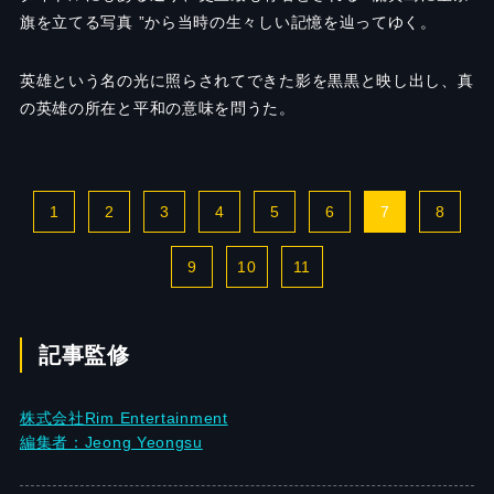
旗を立てる写真 ”から当時の生々しい記憶を辿ってゆく。
英雄という名の光に照らされてできた影を黒黒と映し出し、真
の英雄の所在と平和の意味を問うた。
1
2
3
4
5
6
7
8
9
10
11
記事監修
株式会社Rim Entertainment
編集者：Jeong Yeongsu