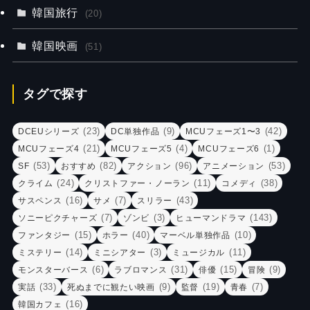
韓国旅行
(20)
韓国映画
(51)
タグで探す
(23)
(9)
(42)
DCEUシリーズ
DC単独作品
MCUフェーズ1〜3
(21)
(4)
(1)
MCUフェーズ4
MCUフェーズ5
MCUフェーズ6
(53)
(82)
(96)
(53)
SF
おすすめ
アクション
アニメーション
(24)
(11)
(38)
クライム
クリストファー・ノーラン
コメディ
(16)
(7)
(43)
サスペンス
サメ
スリラー
(7)
(3)
(143)
ソニーピクチャーズ
ゾンビ
ヒューマンドラマ
(15)
(40)
(10)
ファンタジー
ホラー
マーベル単独作品
(14)
(3)
(11)
ミステリー
ミニシアター
ミュージカル
(6)
(31)
(15)
(9)
モンスターバース
ラブロマンス
俳優
冒険
(33)
(9)
(19)
(7)
実話
死ぬまでに観たい映画
監督
青春
(16)
韓国カフェ