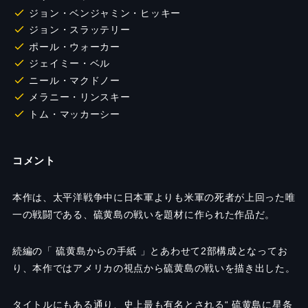
ジョン・ベンジャミン・ヒッキー
ジョン・スラッテリー
ポール・ウォーカー
ジェイミー・ベル
ニール・マクドノー
メラニー・リンスキー
トム・マッカーシー
コメント
本作は、太平洋戦争中に日本軍よりも米軍の死者が上回った唯
一の戦闘である、硫黄島の戦いを題材に作られた作品だ。
続編の「 硫黄島からの手紙 」とあわせて2部構成となってお
り、本作ではアメリカの視点から硫黄島の戦いを描き出した。
タイトルにもある通り、史上最も有名とされる“ 硫黄島に星条