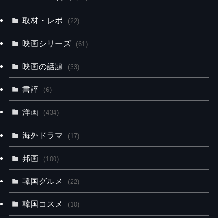
取材・レポ
(22)
映画シリーズ
(61)
映画の話題
(33)
書評
(6)
洋画
(434)
海外ドラマ
(17)
邦画
(100)
韓国グルメ
(22)
韓国コスメ
(10)