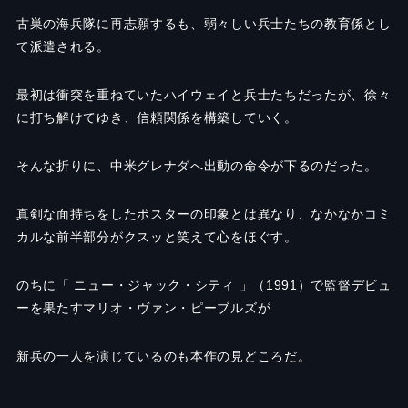
古巣の海兵隊に再志願するも、弱々しい兵士たちの教育係とし
て派遣される。
最初は衝突を重ねていたハイウェイと兵士たちだったが、徐々
に打ち解けてゆき、信頼関係を構築していく。
そんな折りに、中米グレナダへ出動の命令が下るのだった。
真剣な面持ちをしたポスターの印象とは異なり、なかなかコミ
カルな前半部分がクスッと笑えて心をほぐす。
のちに「 ニュー・ジャック・シティ 」（1991）で監督デビュ
ーを果たすマリオ・ヴァン・ピーブルズが
新兵の一人を演じているのも本作の見どころだ。