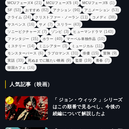
(21)
(4)
(1)
MCUフェーズ4
MCUフェーズ5
MCUフェーズ6
(53)
(82)
(96)
(53)
SF
おすすめ
アクション
アニメーション
(24)
(11)
(38)
クライム
クリストファー・ノーラン
コメディ
(16)
(7)
(43)
サスペンス
サメ
スリラー
(7)
(3)
(143)
ソニーピクチャーズ
ゾンビ
ヒューマンドラマ
(15)
(40)
(10)
ファンタジー
ホラー
マーベル単独作品
(14)
(3)
(11)
ミステリー
ミニシアター
ミュージカル
(6)
(31)
(15)
(9)
モンスターバース
ラブロマンス
俳優
冒険
(33)
(9)
(19)
(7)
実話
死ぬまでに観たい映画
監督
青春
(16)
韓国カフェ
人気記事（映画）
「 ジョン・ウィック 」シリーズ
はこの順番で見るべし、今後の
続編について解説したよ