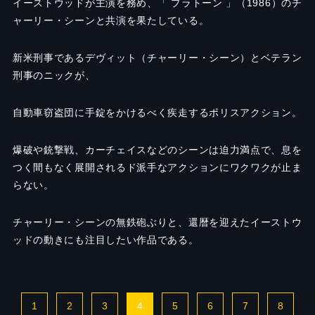
イーストウッドが主演を務め、「 プラトーン 」（1986）のチ
ャーリー・シーンと共演を果たしている。
新米刑事であるデヴィット（チャーリー・シーン）とベテラン
刑事のニックが、
自動車窃盗団に手錠をかけるべく疾走するポリスアクション。
爆破や銃撃戦、カーチェイスなどのシーンは迫力満点で、息を
つく間もなく展開されるド派手なアクションにワクワクが止ま
らない。
チャーリー・シーンの無鉄砲ぶりと、還暦を迎えたイーストウ
ッドの動きにも注目したい作品である。
1
2
3
4
5
6
7
8