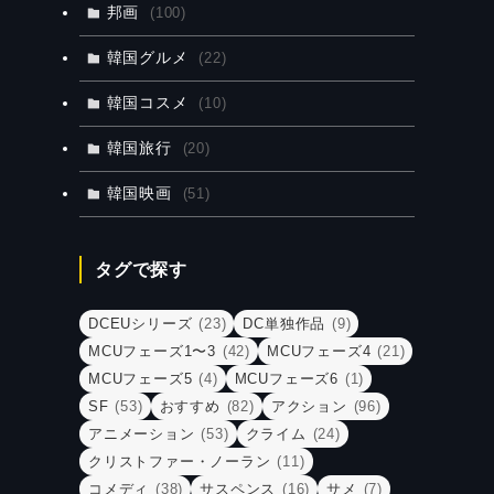
邦画
(100)
韓国グルメ
(22)
韓国コスメ
(10)
韓国旅行
(20)
韓国映画
(51)
タグで探す
DCEUシリーズ
(23)
DC単独作品
(9)
MCUフェーズ1〜3
(42)
MCUフェーズ4
(21)
MCUフェーズ5
(4)
MCUフェーズ6
(1)
SF
(53)
おすすめ
(82)
アクション
(96)
アニメーション
(53)
クライム
(24)
クリストファー・ノーラン
(11)
コメディ
(38)
サスペンス
(16)
サメ
(7)