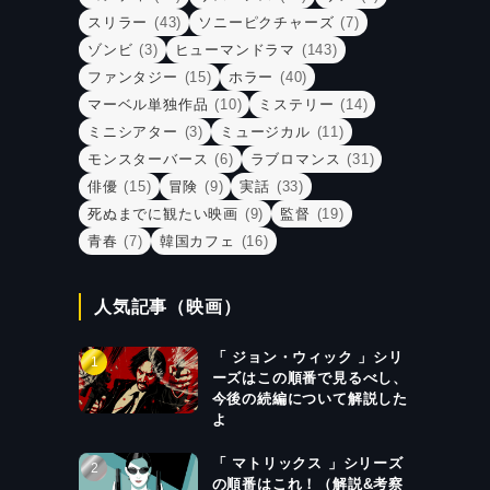
スリラー
(43)
ソニーピクチャーズ
(7)
ゾンビ
(3)
ヒューマンドラマ
(143)
ファンタジー
(15)
ホラー
(40)
マーベル単独作品
(10)
ミステリー
(14)
ミニシアター
(3)
ミュージカル
(11)
モンスターバース
(6)
ラブロマンス
(31)
俳優
(15)
冒険
(9)
実話
(33)
死ぬまでに観たい映画
(9)
監督
(19)
青春
(7)
韓国カフェ
(16)
人気記事（映画）
「 ジョン・ウィック 」シリ
ーズはこの順番で見るべし、
今後の続編について解説した
よ
「 マトリックス 」シリーズ
の順番はこれ！（解説&考察