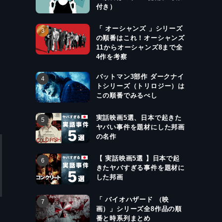
付き）
「 オーシャンズ 」シリーズ
の順番はこれ！オーシャンズ
11からオーシャンズ8まで全
4作を考察
バットマン3部作 ダークナイ
トシリーズ（トリロジー）は
この順番でみるべし
実話映画5選、日本で起きた
ヤバい事件を題材にした邦画
の名作
【 実話映画5選 】日本で起
きたヤバすぎる事件を題材に
した邦画
「 バイオハザード （映
画）」シリーズ全8作品の順
番と時系列まとめ