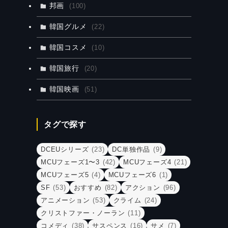
邦画
(100)
韓国グルメ
(22)
韓国コスメ
(10)
韓国旅行
(20)
韓国映画
(51)
タグで探す
DCEUシリーズ
(23)
DC単独作品
(9)
MCUフェーズ1〜3
(42)
MCUフェーズ4
(21)
MCUフェーズ5
(4)
MCUフェーズ6
(1)
SF
(53)
おすすめ
(82)
アクション
(96)
アニメーション
(53)
クライム
(24)
クリストファー・ノーラン
(11)
コメディ
(38)
サスペンス
(16)
サメ
(7)