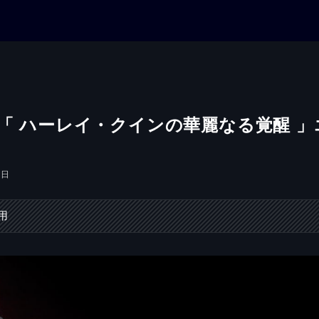
】「 ハーレイ・クインの華麗なる覚醒 」
1日
用