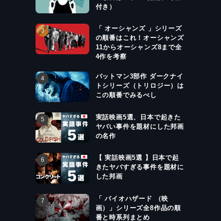
付き）
「 オーシャンズ 」シリーズ
の順番はこれ！オーシャンズ
11からオーシャンズ8まで全
4作を考察
バットマン3部作 ダークナイ
トシリーズ（トリロジー）は
この順番でみるべし
実話映画5選、日本で起きた
ヤバい事件を題材にした邦画
の名作
【 実話映画5選 】日本で起
きたヤバすぎる事件を題材に
した邦画
「 バイオハザード （映
画）」シリーズ全8作品の順
番と時系列まとめ