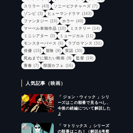
スリラー
(43)
ソニーピクチャーズ
(7)
ゾンビ
(3)
ヒューマンドラマ
(143)
ファンタジー
(15)
ホラー
(40)
マーベル単独作品
(10)
ミステリー
(14)
ミニシアター
(3)
ミュージカル
(11)
モンスターバース
(6)
ラブロマンス
(31)
俳優
(15)
冒険
(9)
実話
(33)
死ぬまでに観たい映画
(9)
監督
(19)
青春
(7)
韓国カフェ
(16)
人気記事（映画）
「 ジョン・ウィック 」シリ
ーズはこの順番で見るべし、
今後の続編について解説した
よ
「 マトリックス 」シリーズ
の順番はこれ！（解説&考察