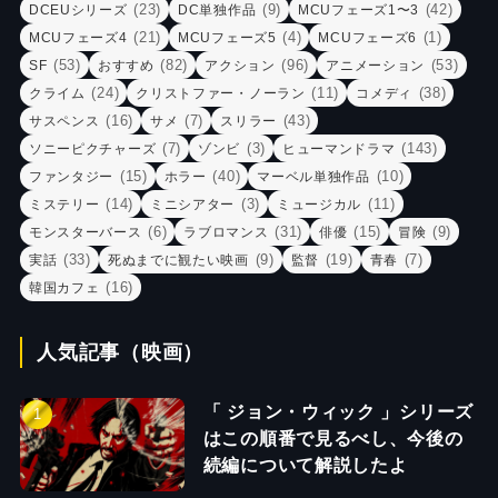
(23)
(9)
(42)
DCEUシリーズ
DC単独作品
MCUフェーズ1〜3
(21)
(4)
(1)
MCUフェーズ4
MCUフェーズ5
MCUフェーズ6
(53)
(82)
(96)
(53)
SF
おすすめ
アクション
アニメーション
(24)
(11)
(38)
クライム
クリストファー・ノーラン
コメディ
(16)
(7)
(43)
サスペンス
サメ
スリラー
(7)
(3)
(143)
ソニーピクチャーズ
ゾンビ
ヒューマンドラマ
(15)
(40)
(10)
ファンタジー
ホラー
マーベル単独作品
(14)
(3)
(11)
ミステリー
ミニシアター
ミュージカル
(6)
(31)
(15)
(9)
モンスターバース
ラブロマンス
俳優
冒険
(33)
(9)
(19)
(7)
実話
死ぬまでに観たい映画
監督
青春
(16)
韓国カフェ
人気記事（映画）
「 ジョン・ウィック 」シリーズ
はこの順番で見るべし、今後の
続編について解説したよ