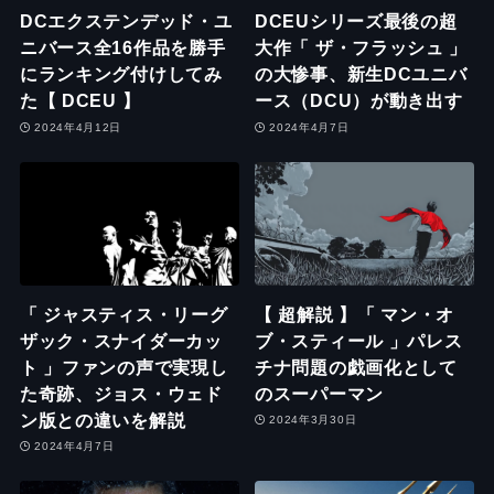
DCエクステンデッド・ユ
DCEUシリーズ最後の超
ニバース全16作品を勝手
大作「 ザ・フラッシュ 」
にランキング付けしてみ
の大惨事、新生DCユニバ
た【 DCEU 】
ース（DCU）が動き出す
2024年4月12日
2024年4月7日
「 ジャスティス・リーグ
【 超解説 】「 マン・オ
ザック・スナイダーカッ
ブ・スティール 」パレス
ト 」ファンの声で実現し
チナ問題の戯画化として
た奇跡、ジョス・ウェド
のスーパーマン
ン版との違いを解説
2024年3月30日
2024年4月7日