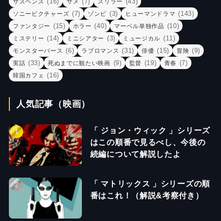
(16)
(7)
(43)
サスペンス
サメ
スリラー
(7)
(3)
(143)
ソニーピクチャーズ
ゾンビ
ヒューマンドラマ
(15)
(40)
(10)
ファンタジー
ホラー
マーベル単独作品
(14)
(3)
(11)
ミステリー
ミニシアター
ミュージカル
(6)
(31)
(15)
(9)
モンスターバース
ラブロマンス
俳優
冒険
(33)
(9)
(19)
(7)
実話
死ぬまでに観たい映画
監督
青春
(16)
韓国カフェ
人気記事（映画）
「 ジョン・ウィック 」シリーズ
はこの順番で見るべし、今後の
続編について解説したよ
「 マトリックス 」シリーズの順
番はこれ！（解説&考察付き）