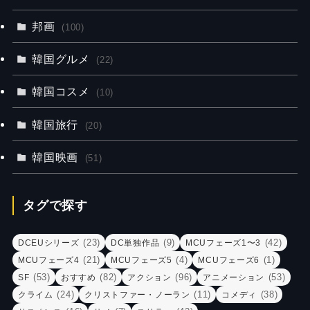
邦画
(100)
韓国グルメ
(22)
韓国コスメ
(10)
韓国旅行
(20)
韓国映画
(51)
タグで探す
(23)
(9)
(42)
DCEUシリーズ
DC単独作品
MCUフェーズ1〜3
(21)
(4)
(1)
MCUフェーズ4
MCUフェーズ5
MCUフェーズ6
(53)
(82)
(96)
(53)
SF
おすすめ
アクション
アニメーション
(24)
(11)
(38)
クライム
クリストファー・ノーラン
コメディ