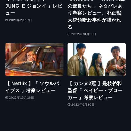
JUNG_E ジョンイ 」レビ
の部長たち 」ネタバレあ
ュー
り考察レビュー、朴正煕
大統領暗殺事件が描かれ
2023年2月17日
る
2022年10月23日
【 Netflix 】「 ソウルバ
【 カンヌ2冠 】是枝裕和
イブス 」考察レビュー
監督「 ベイビー・ブロー
カー 」考察レビュー
2022年10月16日
2022年6月30日