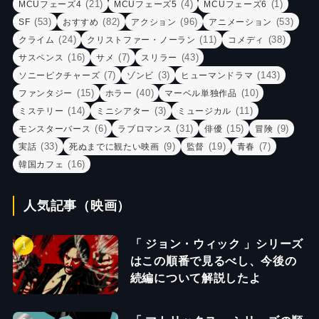
(21)
(4)
(1)
MCUフェーズ4
MCUフェーズ5
MCUフェーズ6
(53)
(82)
(96)
(53)
SF
おすすめ
アクション
アニメーション
(24)
(11)
(38)
クライム
クリストファー・ノーラン
コメディ
(16)
(7)
(43)
サスペンス
サメ
スリラー
(7)
(3)
(143)
ソニーピクチャーズ
ゾンビ
ヒューマンドラマ
(15)
(40)
(10)
ファンタジー
ホラー
マーベル単独作品
(14)
(3)
(11)
ミステリー
ミニシアター
ミュージカル
(6)
(31)
(15)
(9)
モンスターバース
ラブロマンス
俳優
冒険
(33)
(9)
(19)
(7)
実話
死ぬまでに観たい映画
監督
青春
(16)
韓国カフェ
人気記事（映画）
「 ジョン・ウィック 」シリーズ
はこの順番で見るべし、今後の
続編について解説したよ