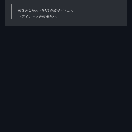
画像の引用元：IMdb公式サイトより
（アイキャッチ画像含む）