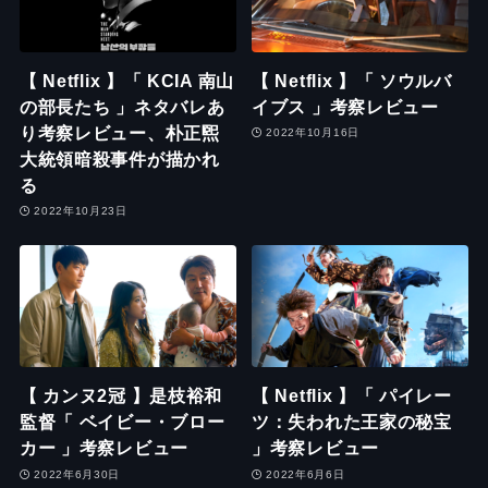
【 Netflix 】「 KCIA 南山
【 Netflix 】「 ソウルバ
の部長たち 」ネタバレあ
イブス 」考察レビュー
り考察レビュー、朴正煕
2022年10月16日
大統領暗殺事件が描かれ
る
2022年10月23日
【 カンヌ2冠 】是枝裕和
【 Netflix 】「 パイレー
監督「 ベイビー・ブロー
ツ：失われた王家の秘宝
カー 」考察レビュー
」考察レビュー
2022年6月30日
2022年6月6日