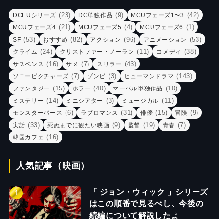
(23)
(9)
(42)
DCEUシリーズ
DC単独作品
MCUフェーズ1〜3
(21)
(4)
(1)
MCUフェーズ4
MCUフェーズ5
MCUフェーズ6
(53)
(82)
(96)
(53)
SF
おすすめ
アクション
アニメーション
(24)
(11)
(38)
クライム
クリストファー・ノーラン
コメディ
(16)
(7)
(43)
サスペンス
サメ
スリラー
(7)
(3)
(143)
ソニーピクチャーズ
ゾンビ
ヒューマンドラマ
(15)
(40)
(10)
ファンタジー
ホラー
マーベル単独作品
(14)
(3)
(11)
ミステリー
ミニシアター
ミュージカル
(6)
(31)
(15)
(9)
モンスターバース
ラブロマンス
俳優
冒険
(33)
(9)
(19)
(7)
実話
死ぬまでに観たい映画
監督
青春
(16)
韓国カフェ
人気記事（映画）
「 ジョン・ウィック 」シリーズ
はこの順番で見るべし、今後の
続編について解説したよ