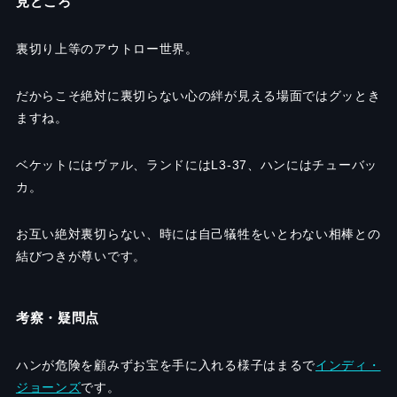
見どころ
裏切り上等のアウトロー世界。
だからこそ絶対に裏切らない心の絆が見える場面ではグッとき
ますね。
ベケットにはヴァル、ランドには
L3-37
、ハンにはチューバッ
カ。
お互い絶対裏切らない、時には自己犠牲をいとわない相棒との
結びつきが尊いです。
考察・疑問点
ハンが危険を顧みずお宝を手に入れる様子はまるで
インディ・
ジョーンズ
です。