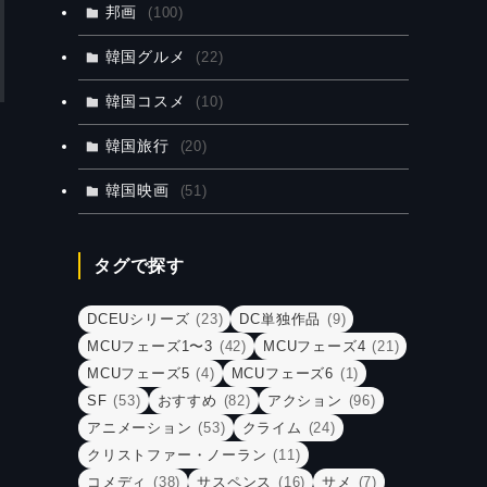
邦画
(100)
韓国グルメ
(22)
韓国コスメ
(10)
韓国旅行
(20)
韓国映画
(51)
タグで探す
DCEUシリーズ
(23)
DC単独作品
(9)
MCUフェーズ1〜3
(42)
MCUフェーズ4
(21)
MCUフェーズ5
(4)
MCUフェーズ6
(1)
SF
(53)
おすすめ
(82)
アクション
(96)
アニメーション
(53)
クライム
(24)
クリストファー・ノーラン
(11)
コメディ
(38)
サスペンス
(16)
サメ
(7)