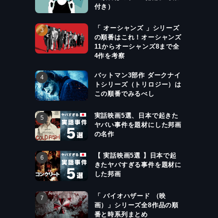
付き）
「 オーシャンズ 」シリーズ
の順番はこれ！オーシャンズ
11からオーシャンズ8まで全
4作を考察
バットマン3部作 ダークナイ
トシリーズ（トリロジー）は
この順番でみるべし
実話映画5選、日本で起きた
ヤバい事件を題材にした邦画
の名作
【 実話映画5選 】日本で起
きたヤバすぎる事件を題材に
した邦画
「 バイオハザード （映
画）」シリーズ全8作品の順
番と時系列まとめ