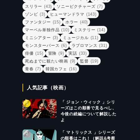
スリラー
(43)
ソニーピクチャーズ
(7)
ゾンビ
(3)
ヒューマンドラマ
(143)
ファンタジー
(15)
ホラー
(40)
マーベル単独作品
(10)
ミステリー
(14)
ミニシアター
(3)
ミュージカル
(11)
モンスターバース
(6)
ラブロマンス
(31)
俳優
(15)
冒険
(9)
実話
(33)
死ぬまでに観たい映画
(9)
監督
(19)
青春
(7)
韓国カフェ
(16)
人気記事（映画）
「 ジョン・ウィック 」シリ
ーズはこの順番で見るべし、
今後の続編について解説した
よ
「 マトリックス 」シリーズ
の順番はこれ！（解説&考察