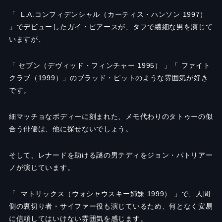
「 L.A.
コンフィデンシャル（カーティス・ハンソン
1997
）
」でデビューしたガイ・ピアースが、タフで繊細な男を演じて
いますが、
「 セブン（デヴィッド・フィンチャー
1995）
」「 ファイト
クラブ（1
999）
」のブラッド・ピットのような雰囲気が好き
です。
細マッチョなボディーに刻まれた、メモ代わりのタトゥーの似
合う俳優は、他に探せないでしょう。
そして、レナードを助ける謎の男テディをジョン・パトリアー
ノが演じています。
「 マトリックス（ウォシャウスキー姉妹
1999
） 」で、人間
側の裏切り者・サイファー役も演じているため、何となく安易
に信頼してはいけない雰囲気を感じます。