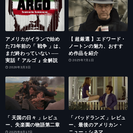
アメリカがイランで始め
【 超厳選 】エドワード・
た73年前の「 戦争 」は、
ノートンの魅力、おすす
まだ終わっていない ──
め作品を紹介
実話『 アルゴ 』全解説
2025年7月1日
2026年3月3日
「 天国の日々 」レビュ
「 バッドランズ 」レビュ
ー、失楽園の物語第二章
ー、最後のアメリカン・
ニュー・シネマ
2025年6月17日