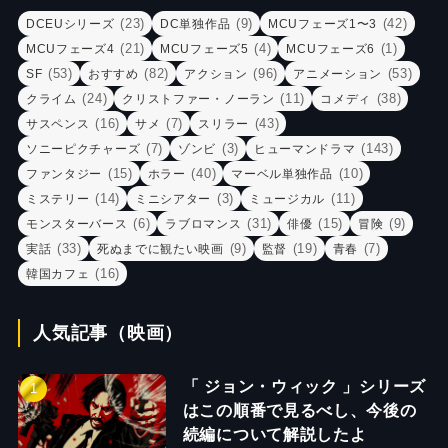
(23)
(9)
(42)
DCEUシリーズ
DC単独作品
MCUフェーズ1〜3
(21)
(4)
(1)
MCUフェーズ4
MCUフェーズ5
MCUフェーズ6
(53)
(82)
(96)
(53)
SF
おすすめ
アクション
アニメーション
(24)
(11)
(38)
クライム
クリストファー・ノーラン
コメディ
(16)
(7)
(43)
サスペンス
サメ
スリラー
(7)
(3)
(143)
ソニーピクチャーズ
ゾンビ
ヒューマンドラマ
(15)
(40)
(10)
ファンタジー
ホラー
マーベル単独作品
(14)
(3)
(11)
ミステリー
ミニシアター
ミュージカル
(6)
(31)
(15)
(9)
モンスターバース
ラブロマンス
俳優
冒険
(33)
(9)
(19)
(7)
実話
死ぬまでに観たい映画
監督
青春
(16)
韓国カフェ
人気記事（映画）
「 ジョン・ウィック 」シリーズ
はこの順番で見るべし、今後の
続編について解説したよ