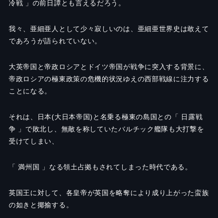
冷戦
」の前日譚とも言えるだろう。
我々、亜細亜人として少々寂しいのは、亜細亜世界史は敢えて
であろうが語られていない。
大英帝国と帝政ロシアとドイツ帝国が戦争に突入する背景に、
帝政ロシアの極東政策の危機的状況ゆえの西部戦線に注力する
ことになる。
それは、日本(大日本帝国)と名乗る極東の島国との「 日露戦
争
」で敗北し、無敵を称していたバルチック艦隊も大打撃を
受けてしまい、
「 満州国
」なる領土占拠もされてしまった時代である。
英国王に対して、各皇帝が英国を略奪により成り上がった蛮族
の如きと揶揄する。