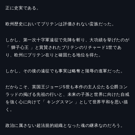
正に史実である。
欧州歴史においてブリテンは評価されない蛮族だった。
しかし、第一次十字軍遠征で先陣を斬り、大功績を挙げたのが
「 獅子心王
」と賞賛されたブリテンのリチャード1世であ
り、欧州にブリテン在りと確固たる地位を得た。
しかし、その後の遠征でも事実は略奪と陵辱の進軍だった。
だからこそ、英国王ジョージ5世も本作の主人公たる公爵コン
ラッドの掲げる先祖の行いと、未来の子孫と世界に向けた自戒
を強く心に向けて「 キングスマン
」として世界平和を思い描
く。
政治に属さない超法規的組織となった魂の継承なのだろう。