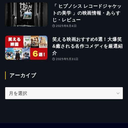
「 ヒプノシス レコードジャケッ
トの美学 」の映画情報・あらす
じ・レビュー
2025年6月4日
笑える映画おすすめ6選！大爆笑
&癒される名作コメディを厳選紹
介
2025年5月31日
アーカイブ
ア
ー
カ
イ
ブ