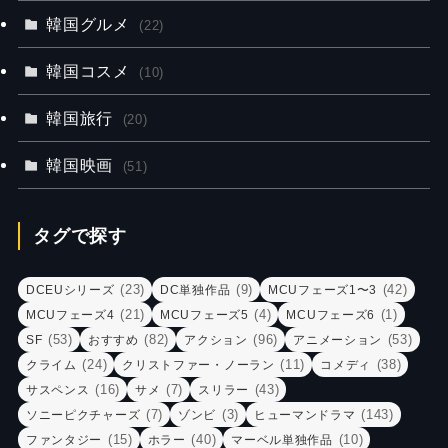
韓国グルメ
(22)
韓国コスメ
(10)
韓国旅行
(20)
韓国映画
(51)
タグで探す
(23)
(9)
(42)
DCEUシリーズ
DC単独作品
MCUフェーズ1〜3
(21)
(4)
(1)
MCUフェーズ4
MCUフェーズ5
MCUフェーズ6
(53)
(82)
(96)
(53)
SF
おすすめ
アクション
アニメーション
(24)
(11)
(38)
クライム
クリストファー・ノーラン
コメディ
(16)
(7)
(43)
サスペンス
サメ
スリラー
(7)
(3)
(143)
ソニーピクチャーズ
ゾンビ
ヒューマンドラマ
(15)
(40)
(10)
ファンタジー
ホラー
マーベル単独作品