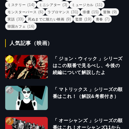
(14)
(3)
(11)
ミステリー
ミニシアター
ミュージカル
(6)
(31)
(15)
(9)
モンスターバース
ラブロマンス
俳優
冒険
(33)
(9)
(19)
(7)
実話
死ぬまでに観たい映画
監督
青春
(16)
韓国カフェ
人気記事（映画）
「 ジョン・ウィック 」シリーズ
はこの順番で見るべし、今後の
続編について解説したよ
「 マトリックス 」シリーズの順
番はこれ！（解説&考察付き）
「 オーシャンズ 」シリーズの順
番はこれ！オーシャンズ11から