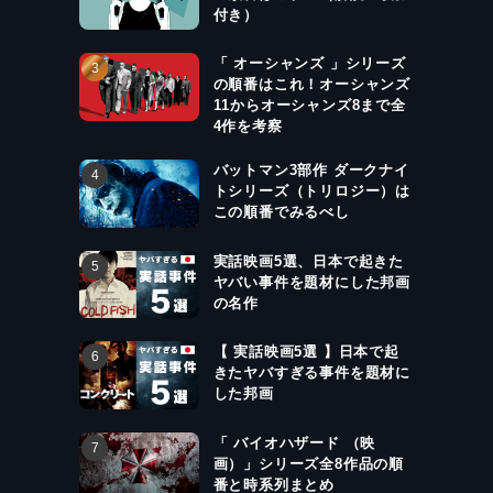
付き）
「 オーシャンズ 」シリーズ
の順番はこれ！オーシャンズ
11からオーシャンズ8まで全
4作を考察
バットマン3部作 ダークナイ
トシリーズ（トリロジー）は
この順番でみるべし
実話映画5選、日本で起きた
ヤバい事件を題材にした邦画
の名作
【 実話映画5選 】日本で起
きたヤバすぎる事件を題材に
した邦画
「 バイオハザード （映
画）」シリーズ全8作品の順
番と時系列まとめ