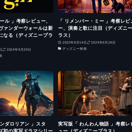
ガール 」考察レビュー、
「 リメンバー・ミー 」考察レビ
ヴァンダーウォールは新
ー、演奏と歌に注目（ディズニ
になる（ディズニープラ
ラス）
2020年8月14日
2024年9月29日
ディズニー映画
日
2024年9月29日
画
マンダロリアン 」スタ
実写版「 わんわん物語 」考察レ
ズ初の実写ドラマシリー
ュー（ディズニープラス）