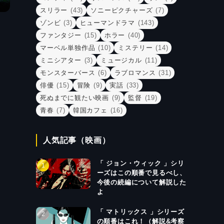
スリラー
(43)
ソニーピクチャーズ
(7)
ゾンビ
(3)
ヒューマンドラマ
(143)
ファンタジー
(15)
ホラー
(40)
マーベル単独作品
(10)
ミステリー
(14)
ミニシアター
(3)
ミュージカル
(11)
モンスターバース
(6)
ラブロマンス
(31)
俳優
(15)
冒険
(9)
実話
(33)
死ぬまでに観たい映画
(9)
監督
(19)
青春
(7)
韓国カフェ
(16)
人気記事（映画）
「 ジョン・ウィック 」シリ
ーズはこの順番で見るべし、
今後の続編について解説した
よ
「 マトリックス 」シリーズ
の順番はこれ！（解説&考察