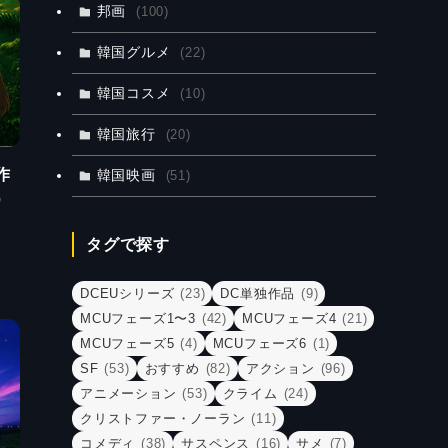
邦画
(100)
韓国グルメ
(22)
韓国コスメ
(10)
韓国旅行
(20)
作
韓国映画
(51)
）
タグで探す
DCEUシリーズ
(23)
DC単独作品
(9)
MCUフェーズ1〜3
(42)
MCUフェーズ4
(21)
MCUフェーズ5
(4)
MCUフェーズ6
(1)
SF
(53)
おすすめ
(82)
アクション
(96)
アニメーション
(53)
クライム
(24)
クリストファー・ノーラン
(11)
コメディ
(38)
サスペンス
(16)
サメ
(7)