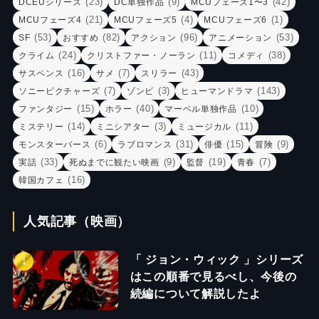
(23)
(9)
(42)
DCEUシリーズ
DC単独作品
MCUフェーズ1〜3
(21)
(4)
(1)
MCUフェーズ4
MCUフェーズ5
MCUフェーズ6
(53)
(82)
(96)
(53)
SF
おすすめ
アクション
アニメーション
(24)
(11)
(38)
クライム
クリストファー・ノーラン
コメディ
(16)
(7)
(43)
サスペンス
サメ
スリラー
(7)
(3)
(143)
ソニーピクチャーズ
ゾンビ
ヒューマンドラマ
(15)
(40)
(10)
ファンタジー
ホラー
マーベル単独作品
(14)
(3)
(11)
ミステリー
ミニシアター
ミュージカル
(6)
(31)
(15)
(9)
モンスターバース
ラブロマンス
俳優
冒険
(33)
(9)
(19)
(7)
実話
死ぬまでに観たい映画
監督
青春
(16)
韓国カフェ
人気記事（映画）
「 ジョン・ウィック 」シリーズ
はこの順番で見るべし、今後の
続編について解説したよ