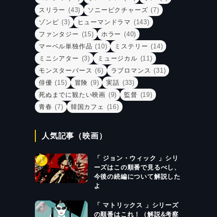
スリラー
(43)
ソニーピクチャーズ
(7)
ゾンビ
(3)
ヒューマンドラマ
(143)
ファンタジー
(15)
ホラー
(40)
マーベル単独作品
(10)
ミステリー
(14)
ミニシアター
(3)
ミュージカル
(11)
モンスターバース
(6)
ラブロマンス
(31)
俳優
(15)
冒険
(9)
実話
(33)
死ぬまでに観たい映画
(9)
監督
(19)
青春
(7)
韓国カフェ
(16)
人気記事（映画）
「 ジョン・ウィック 」シリ
ーズはこの順番で見るべし、
今後の続編について解説した
よ
「 マトリックス 」シリーズ
の順番はこれ！（解説&考察