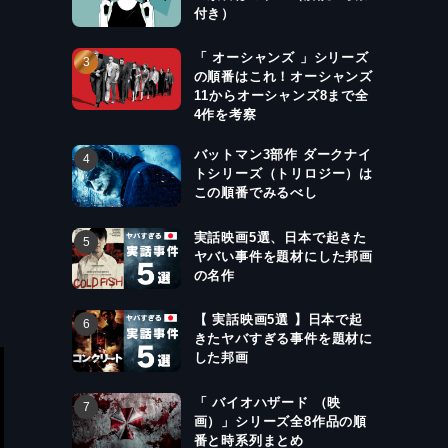
付き）
「 オーシャンズ 」シリーズ
の順番はこれ！オーシャンズ
11からオーシャンズ8まで全
4作を考察
バットマン3部作 ダークナイ
トシリーズ（トリロジー）は
この順番でみるべし
実話映画5選、日本で起きた
ヤバい事件を題材にした邦画
の名作
【 実話映画5選 】日本で起
きたヤバすぎる事件を題材に
した邦画
「 バイオハザード （映
画）」シリーズ全8作品の順
番と時系列まとめ