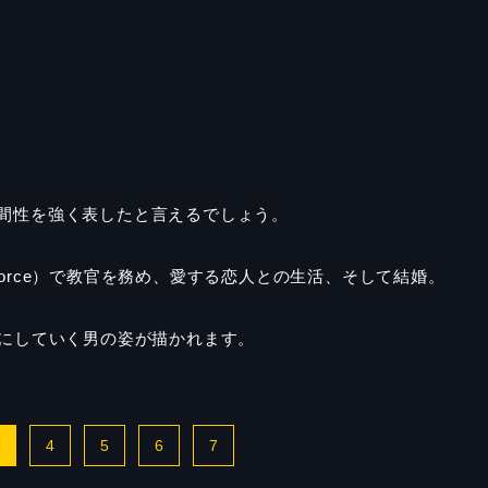
間性を強く表したと言えるでしょう。
Force）
で教官を務め、愛する恋人との生活、そして結婚。
能にしていく男の姿が描かれます。
3
4
5
6
7