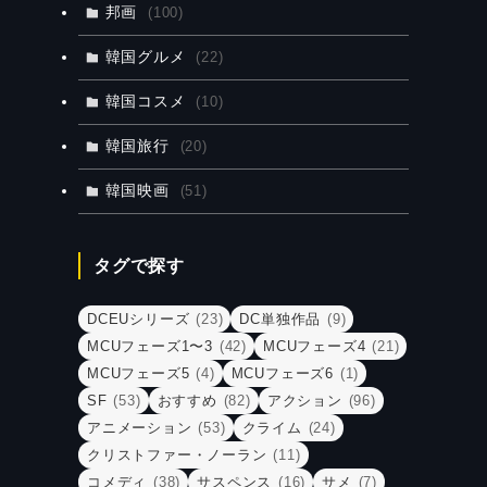
邦画
(100)
韓国グルメ
(22)
韓国コスメ
(10)
韓国旅行
(20)
韓国映画
(51)
タグで探す
DCEUシリーズ
(23)
DC単独作品
(9)
MCUフェーズ1〜3
(42)
MCUフェーズ4
(21)
MCUフェーズ5
(4)
MCUフェーズ6
(1)
SF
(53)
おすすめ
(82)
アクション
(96)
アニメーション
(53)
クライム
(24)
クリストファー・ノーラン
(11)
コメディ
(38)
サスペンス
(16)
サメ
(7)