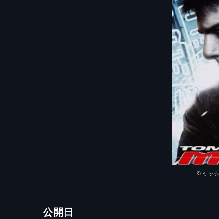
©ミッ
公開日