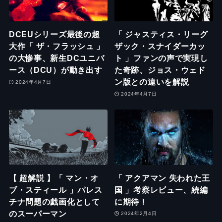
DCEUシリーズ最後の超
「 ジャスティス・リーグ
大作「 ザ・フラッシュ 」
ザック・スナイダーカッ
の大惨事、新生DCユニバ
ト 」ファンの声で実現し
ース（DCU）が動き出す
た奇跡、ジョス・ウェド
ン版との違いを解説
2024年4月7日
2024年4月7日
【 超解説 】「 マン・オ
「 アクアマン 失われた王
ブ・スティール 」パレス
国 」考察レビュー、続編
チナ問題の戯画化として
に期待！
のスーパーマン
2024年2月4日