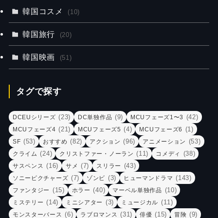
韓国コスメ
(10)
韓国旅行
(20)
韓国映画
(51)
タグで探す
(23)
(9)
(42)
DCEUシリーズ
DC単独作品
MCUフェーズ1〜3
(21)
(4)
(1)
MCUフェーズ4
MCUフェーズ5
MCUフェーズ6
(53)
(82)
(96)
(53)
SF
おすすめ
アクション
アニメーション
(24)
(11)
(38)
クライム
クリストファー・ノーラン
コメディ
(16)
(7)
(43)
サスペンス
サメ
スリラー
(7)
(3)
(143)
ソニーピクチャーズ
ゾンビ
ヒューマンドラマ
(15)
(40)
(10)
ファンタジー
ホラー
マーベル単独作品
(14)
(3)
(11)
ミステリー
ミニシアター
ミュージカル
(6)
(31)
(15)
(9)
モンスターバース
ラブロマンス
俳優
冒険