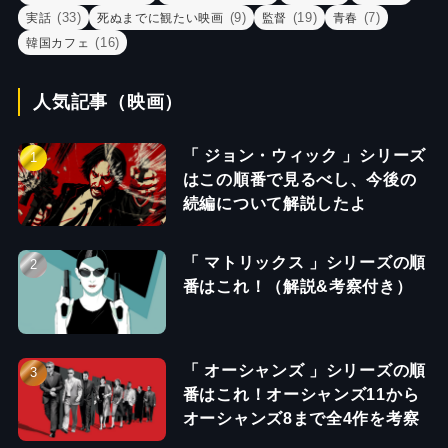
(33)
(9)
(19)
(7)
実話
死ぬまでに観たい映画
監督
青春
(16)
韓国カフェ
人気記事（映画）
「 ジョン・ウィック 」シリーズ
はこの順番で見るべし、今後の
続編について解説したよ
「 マトリックス 」シリーズの順
番はこれ！（解説&考察付き）
「 オーシャンズ 」シリーズの順
番はこれ！オーシャンズ11から
オーシャンズ8まで全4作を考察