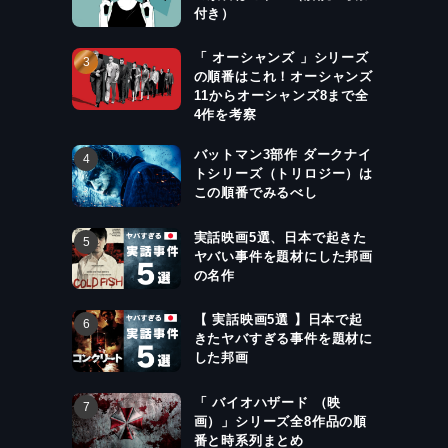
付き）
「 オーシャンズ 」シリーズ
の順番はこれ！オーシャンズ
11からオーシャンズ8まで全
4作を考察
バットマン3部作 ダークナイ
トシリーズ（トリロジー）は
この順番でみるべし
実話映画5選、日本で起きた
ヤバい事件を題材にした邦画
の名作
【 実話映画5選 】日本で起
きたヤバすぎる事件を題材に
した邦画
「 バイオハザード （映
画）」シリーズ全8作品の順
番と時系列まとめ