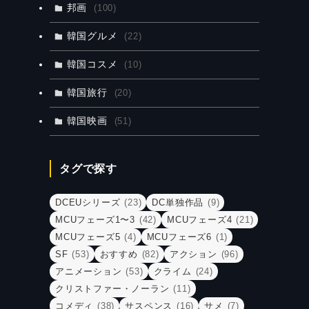
邦画
(100)
韓国グルメ
(22)
韓国コスメ
(10)
韓国旅行
(20)
韓国映画
(51)
タグで探す
DCEUシリーズ
(23)
DC単独作品
(9)
MCUフェーズ1〜3
(42)
MCUフェーズ4
(21)
MCUフェーズ5
(4)
MCUフェーズ6
(1)
SF
(53)
おすすめ
(82)
アクション
(96)
アニメーション
(53)
クライム
(24)
クリストファー・ノーラン
(11)
コメディ
(38)
サスペンス
(16)
サメ
(7)