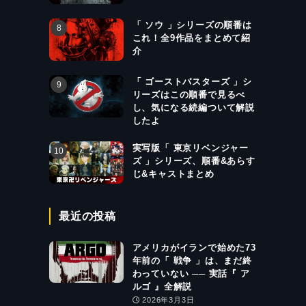
「 ソウ 」シリーズの順番は
これ！全9作品をまとめて紹
介
「 ゴーストバスターズ 」シ
リーズはこの順番で見るべ
し、気になる続編ついて解説
したよ
実写版「 東京リベンジャー
ズ 」シリーズ、順番&あらす
じ&キャストまとめ
て
最近の投稿
アメリカがイランで始めた73
年前の「 戦争 」は、まだ終
わっていない ── 実話『 ア
ルゴ 』全解説
2026年3月3日