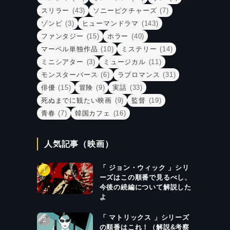
スリラー
(43)
ソニーピクチャーズ
(7)
ゾンビ
(3)
ヒューマンドラマ
(143)
ファンタジー
(15)
ホラー
(40)
マーベル単独作品
(10)
ミステリー
(14)
ミニシアター
(3)
ミュージカル
(11)
モンスターバース
(6)
ラブロマンス
(31)
俳優
(15)
冒険
(9)
実話
(33)
死ぬまでに観たい映画
(9)
監督
(19)
青春
(7)
韓国カフェ
(16)
人気記事（映画）
「 ジョン・ウィック 」シリ
ーズはこの順番で見るべし、
今後の続編について解説した
よ
「 マトリックス 」シリーズ
の順番はこれ！（解説&考察