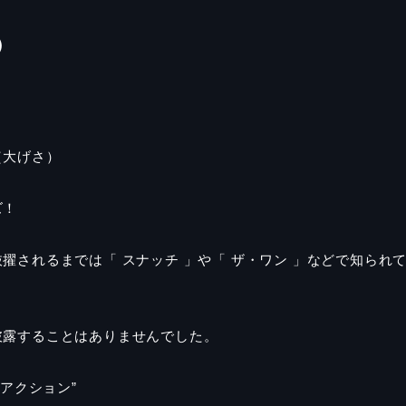
）
（大げさ）
ズ！
抜擢されるまでは
「 スナッチ 」や「 ザ・ワン 」などで知られ
披露することはありませんでした。
敵アクション
”