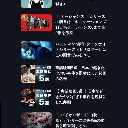
付き）
「 オーシャンズ 」シリーズ
の順番はこれ！オーシャンズ
11からオーシャンズ8まで全
4作を考察
バットマン3部作 ダークナイ
トシリーズ（トリロジー）は
この順番でみるべし
実話映画5選、日本で起きた
ヤバい事件を題材にした邦画
の名作
【 実話映画5選 】日本で起
きたヤバすぎる事件を題材に
した邦画
「 バイオハザード （映
画）」シリーズ全8作品の順
番と時系列まとめ