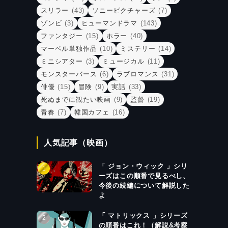
スリラー
(43)
ソニーピクチャーズ
(7)
ゾンビ
(3)
ヒューマンドラマ
(143)
ファンタジー
(15)
ホラー
(40)
マーベル単独作品
(10)
ミステリー
(14)
ミニシアター
(3)
ミュージカル
(11)
モンスターバース
(6)
ラブロマンス
(31)
俳優
(15)
冒険
(9)
実話
(33)
死ぬまでに観たい映画
(9)
監督
(19)
青春
(7)
韓国カフェ
(16)
人気記事（映画）
「 ジョン・ウィック 」シリ
ーズはこの順番で見るべし、
今後の続編について解説した
よ
「 マトリックス 」シリーズ
の順番はこれ！（解説&考察