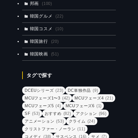
邦画
(100)
韓国グルメ
(22)
韓国コスメ
(10)
韓国旅行
(20)
韓国映画
(51)
タグで探す
DCEUシリーズ
(23)
DC単独作品
(9)
MCUフェーズ1〜3
(42)
MCUフェーズ4
(21)
MCUフェーズ5
(4)
MCUフェーズ6
(1)
SF
(53)
おすすめ
(82)
アクション
(96)
アニメーション
(53)
クライム
(24)
クリストファー・ノーラン
(11)
コメディ
(38)
サスペンス
(16)
サメ
(7)