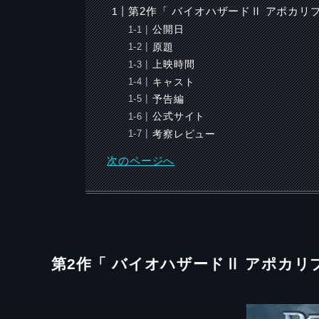
第2作「 バイオハザードⅡ アポカリプス
公開日
原題
上映時間
キャスト
予告編
公式サイト
考察レビュー
次のページへ
第2作「
バイオハザードⅡ
アポカリ