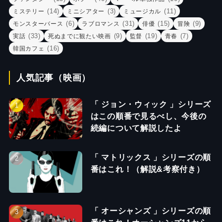
(14)
(3)
(11)
ミステリー
ミニシアター
ミュージカル
(6)
(31)
(15)
(9)
モンスターバース
ラブロマンス
俳優
冒険
(33)
(9)
(19)
(7)
実話
死ぬまでに観たい映画
監督
青春
(16)
韓国カフェ
人気記事（映画）
「 ジョン・ウィック 」シリーズ
はこの順番で見るべし、今後の
続編について解説したよ
「 マトリックス 」シリーズの順
番はこれ！（解説&考察付き）
「 オーシャンズ 」シリーズの順