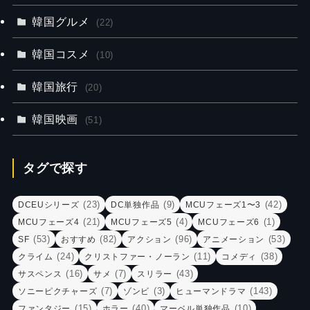
韓国グルメ
(22)
韓国コスメ
(10)
韓国旅行
(20)
韓国映画
(51)
タグで探す
(23)
(9)
(42)
DCEUシリーズ
DC単独作品
MCUフェーズ1〜3
(21)
(4)
(1)
MCUフェーズ4
MCUフェーズ5
MCUフェーズ6
(53)
(82)
(96)
(53)
SF
おすすめ
アクション
アニメーション
(24)
(11)
(38)
クライム
クリストファー・ノーラン
コメディ
(16)
(7)
(43)
サスペンス
サメ
スリラー
(7)
(3)
(143)
ソニーピクチャーズ
ゾンビ
ヒューマンドラマ
(15)
(40)
(10)
ファンタジー
ホラー
マーベル単独作品