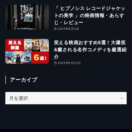
「 ヒプノシス レコードジャケッ
トの美学 」の映画情報・あらす
じ・レビュー
2025年6月4日
笑える映画おすすめ6選！大爆笑
&癒される名作コメディを厳選紹
介
2025年5月31日
アーカイブ
ア
ー
カ
イ
ブ