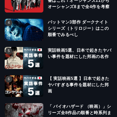
番はこれ！オーシャンズ11から
オーシャンズ8まで全4作を考察
バットマン3部作 ダークナイト
シリーズ（トリロジー）はこの
順番でみるべし
実話映画5選、日本で起きたヤバ
い事件を題材にした邦画の名作
【 実話映画5選 】日本で起きた
ヤバすぎる事件を題材にした邦
画
「 バイオハザード （映画）」シ
リーズ全8作品の順番と時系列ま