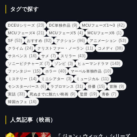
タグで探す
(23)
(9)
(42)
DCEUシリーズ
DC単独作品
MCUフェーズ1〜3
(21)
(4)
(1)
MCUフェーズ4
MCUフェーズ5
MCUフェーズ6
(53)
(82)
(96)
(53)
SF
おすすめ
アクション
アニメーション
(24)
(11)
(38)
クライム
クリストファー・ノーラン
コメディ
(16)
(7)
(43)
サスペンス
サメ
スリラー
(7)
(3)
(143)
ソニーピクチャーズ
ゾンビ
ヒューマンドラマ
(15)
(40)
(10)
ファンタジー
ホラー
マーベル単独作品
(14)
(3)
(11)
ミステリー
ミニシアター
ミュージカル
(6)
(31)
(15)
(9)
モンスターバース
ラブロマンス
俳優
冒険
(33)
(9)
(19)
(7)
実話
死ぬまでに観たい映画
監督
青春
(16)
韓国カフェ
人気記事（映画）
「 ジョン・ウィック 」シリーズ