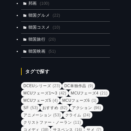
邦画
(100)
韓国グルメ
(22)
韓国コスメ
(10)
韓国旅行
(20)
韓国映画
(51)
タグで探す
DCEUシリーズ
(23)
DC単独作品
(9)
MCUフェーズ1〜3
(42)
MCUフェーズ4
(21)
MCUフェーズ5
(4)
MCUフェーズ6
(1)
SF
(53)
おすすめ
(82)
アクション
(96)
アニメーション
(53)
クライム
(24)
クリストファー・ノーラン
(11)
コメディ
(38)
サスペンス
(16)
サメ
(7)