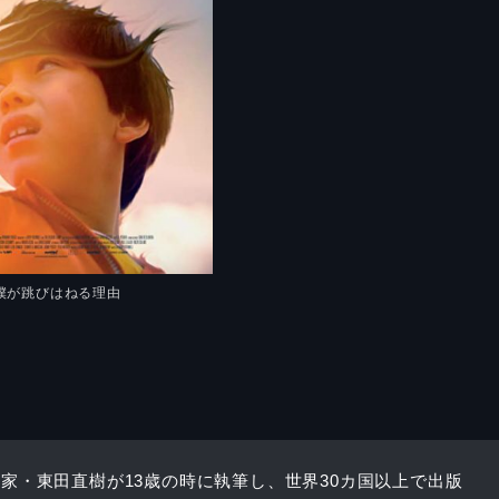
©僕が跳びはねる理由
家・東田直樹が13歳の時に執筆し、世界30カ国以上で出版