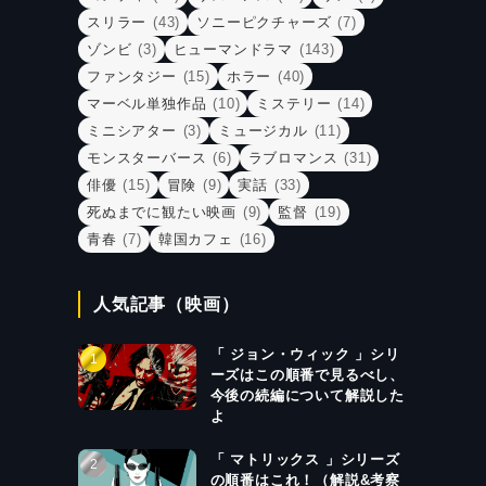
スリラー
(43)
ソニーピクチャーズ
(7)
ゾンビ
(3)
ヒューマンドラマ
(143)
ファンタジー
(15)
ホラー
(40)
マーベル単独作品
(10)
ミステリー
(14)
ミニシアター
(3)
ミュージカル
(11)
モンスターバース
(6)
ラブロマンス
(31)
俳優
(15)
冒険
(9)
実話
(33)
死ぬまでに観たい映画
(9)
監督
(19)
青春
(7)
韓国カフェ
(16)
人気記事（映画）
「 ジョン・ウィック 」シリ
ーズはこの順番で見るべし、
今後の続編について解説した
よ
「 マトリックス 」シリーズ
の順番はこれ！（解説&考察