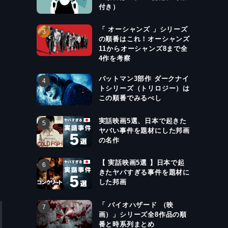
付き）
「 オーシャンズ 」シリーズ
の順番はこれ！オーシャンズ
11からオーシャンズ8まで全
4作を考察
バットマン3部作 ダークナイ
トシリーズ（トリロジー）は
この順番でみるべし
実話映画5選、日本で起きた
ヤバい事件を題材にした邦画
の名作
【 実話映画5選 】日本で起
きたヤバすぎる事件を題材に
した邦画
「 バイオハザード （映
画）」シリーズ全8作品の順
番と時系列まとめ