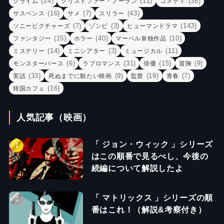
(24)
(11)
(38)
クライム
クリストファー・ノーラン
コメディ
(16)
(7)
(43)
サスペンス
サメ
スリラー
(7)
(3)
(143)
ソニーピクチャーズ
ゾンビ
ヒューマンドラマ
(15)
(40)
(10)
ファンタジー
ホラー
マーベル単独作品
(14)
(3)
(11)
ミステリー
ミニシアター
ミュージカル
(6)
(31)
(15)
(9)
モンスターバース
ラブロマンス
俳優
冒険
(33)
(9)
(19)
(7)
実話
死ぬまでに観たい映画
監督
青春
(16)
韓国カフェ
人気記事（映画）
「 ジョン・ウィック 」シリーズ
はこの順番で見るべし、今後の
続編について解説したよ
「 マトリックス 」シリーズの順
番はこれ！（解説&考察付き）