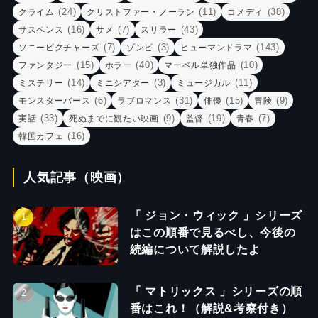
(24)
(11)
(38)
クライム
クリストファー・ノーラン
コメディ
(16)
(7)
(43)
サスペンス
サメ
スリラー
(7)
(3)
(143)
ソニーピクチャーズ
ゾンビ
ヒューマンドラマ
(15)
(40)
(10)
ファンタジー
ホラー
マーベル単独作品
(14)
(3)
(11)
ミステリー
ミニシアター
ミュージカル
(6)
(31)
(15)
(9)
モンスターバース
ラブロマンス
俳優
冒険
(33)
(9)
(19)
(7)
実話
死ぬまでに観たい映画
監督
青春
(16)
韓国カフェ
人気記事（映画）
「 ジョン・ウィック 」シリーズ
はこの順番で見るべし、今後の
続編について解説したよ
「 マトリックス 」シリーズの順
番はこれ！（解説&考察付き）