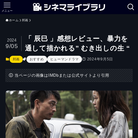
メニュー
ホーム
邦画
「 辰巳 」感想レビュー、暴力を
2024
9/05
通して描かれる” むき出しの生 “
2024年9月5日
邦画
おすすめ
ヒューマンドラマ
当ページの画像はIMDbまたは公式サイトより引用