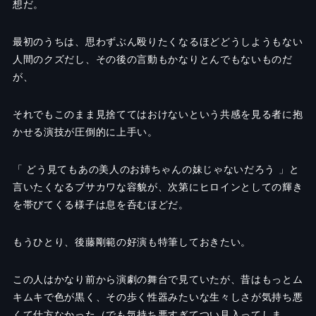
想だ。
最初のうちは、思わずぶん殴りたくなるほどどうしようもない
人間のクズだし、その後の言動もかなりとんでもないものだ
が、
それでもこのまま見捨ててはおけないという共感を見る者に抱
かせる演技が圧倒的に上手い。
「 どう見てもあの美人のお姉ちゃんの妹じゃないだろう 」と
言いたくなるブサカワな容貌が、次第にヒロインとしての輝き
を帯びてくる様子は息を呑むほどだ。
もうひとり、後藤剛範の好演も特筆しておきたい。
この人はかなり前から演劇の舞台で見ていたが、昔はもっとム
キムキで色が黒く、その歩く性器みたいな生々しさが気持ち悪
くて仕方なかった（でも気持ち悪すぎてつい見入ってしま