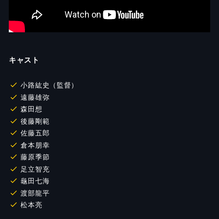
キャスト
小路紘史（監督）
遠藤雄弥
森田想
後藤剛範
佐藤五郎
倉本朋幸
藤原季節
足立智充
龜田七海
渡部龍平
松本亮