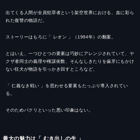
出てくる人間が全員犯罪者という架空世界における、血に彩ら
れた復讐の物語だ。
ストーリーはもろに「 レオン 」（1994年）の翻案。
とはいえ、一つひとつの要素は巧妙にアレンジされていて、ヤ
クザ者同士の義理や権謀術数、そんなしきたりを歯牙にもかけ
ない狂犬が物語を引っかき回すところなど、
「 仁義なき戦い 」を思わせる要素もたっぷり導入されてい
る。
そのためパクリといった悪い印象はない。
最大の魅力は「 むき出しの生 」