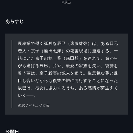
©辰巳
あらすじ
裏稼業で働く孤独な辰巳（遠藤雄弥）は、ある日元
恋人・京子（龜田七海）の殺害現場に遭遇する。一
緒にいた京子の妹・葵（森田想）を連れて、命から
がら逃げる辰巳。片や、最愛の家族を失い、復讐を
誓う葵は、京子殺害の犯人を追う。生意気な葵と反
目し合いながらも復讐の旅に同行することになった
辰巳は、彼女に協力するうち、ある感情が芽生えて
いく
。
公式サイトより引用
公開日