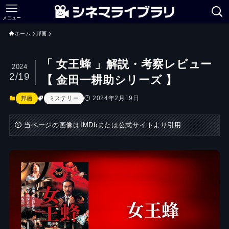
メニュー
ホーム
邦画
「 女王蜂 」解説・考察レビュー
2024
2/19
【 金田一耕助シリーズ 】
2024年2月19日
邦画
ミステリー
当ページの画像はIMDbまたは公式サイトより引用