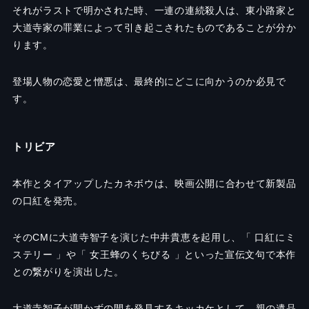
それがラストで明かされた時、一連の連続殺人は、東小路家と
大道寺家の罪業によって引き起こされたものであることが分か
ります。
登場人物の恋愛と憎悪は、最終的にどこに向かうのか必見で
す。
トリビア
本作とタイアップしたカネボウは、映画公開に合わせて新製品
の口紅を発売。
そのCMに大道寺智子を演じた中井貴恵を起用し、「 口紅にミ
ステリー 」や「 女王蜂のくちびる 」といった宣伝文句で本作
との繋がりを演出した。
大道寺智子が開かずの間を発見するキッカケとして、親の遺品