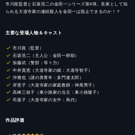
市川崑監督と石坂浩二の金田一シリーズ第4弾。良家として知
られる大道寺家の連続殺人を金田一は阻止できるのか！？
主要な登場人物＆キャスト
市川崑（監督）
石坂浩二（主人公：金田一耕助）
加藤武（警部：等々力）
中井貴恵（大道寺家の娘：大道寺智子）
沖雅也（謎の美青年：多門連太郎）
岸恵子（大道寺家の家庭教師：神尾秀子）
高峰三枝子（東小路家の当主：東小路隆子）
司葉子（大道寺家の女中：蔦代）
作品評価