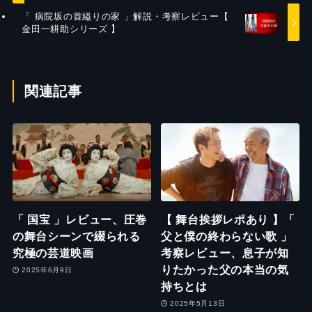
「 病院坂の首縊りの家 」解説・考察レビュー【
金田一耕助シリーズ 】
関連記事
「 国宝 」レビュー、圧巻
【 舞台挨拶レポあり 】「
の舞台シーンで綴られる
父と僕の終わらない歌 」
究極の芸道映画
考察レビュー、息子が知
りたかった父の本当の気
2025年6月9日
持ちとは
2025年5月13日