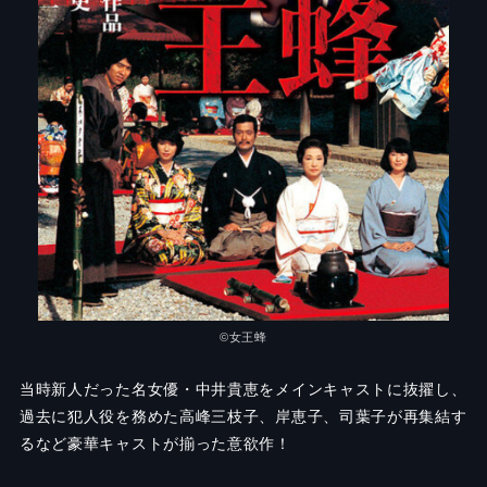
©︎女王蜂
当時新人だった名女優・中井貴恵をメインキャストに抜擢し、
過去に犯人役を務めた高峰三枝子、岸恵子、司葉子が再集結す
るなど豪華キャストが揃った意欲作！