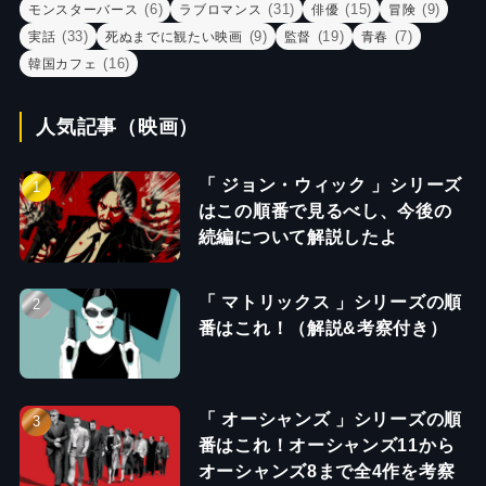
(6)
(31)
(15)
(9)
モンスターバース
ラブロマンス
俳優
冒険
(33)
(9)
(19)
(7)
実話
死ぬまでに観たい映画
監督
青春
(16)
韓国カフェ
人気記事（映画）
「 ジョン・ウィック 」シリーズ
はこの順番で見るべし、今後の
続編について解説したよ
「 マトリックス 」シリーズの順
番はこれ！（解説&考察付き）
「 オーシャンズ 」シリーズの順
番はこれ！オーシャンズ11から
オーシャンズ8まで全4作を考察