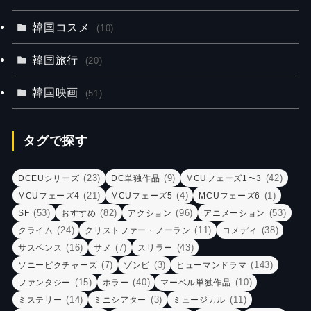
韓国コスメ
(10)
韓国旅行
(20)
韓国映画
(51)
タグで探す
(23)
(9)
(42)
DCEUシリーズ
DC単独作品
MCUフェーズ1〜3
(21)
(4)
(1)
MCUフェーズ4
MCUフェーズ5
MCUフェーズ6
(53)
(82)
(96)
(53)
SF
おすすめ
アクション
アニメーション
(24)
(11)
(38)
クライム
クリストファー・ノーラン
コメディ
(16)
(7)
(43)
サスペンス
サメ
スリラー
(7)
(3)
(143)
ソニーピクチャーズ
ゾンビ
ヒューマンドラマ
(15)
(40)
(10)
ファンタジー
ホラー
マーベル単独作品
(14)
(3)
(11)
ミステリー
ミニシアター
ミュージカル