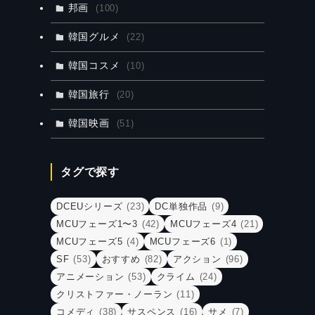
邦画
(100)
韓国グルメ
(22)
韓国コスメ
(10)
韓国旅行
(20)
韓国映画
(51)
タグで探す
DCEUシリーズ
(23)
DC単独作品
(9)
MCUフェーズ1〜3
(42)
MCUフェーズ4
(21)
MCUフェーズ5
(4)
MCUフェーズ6
(1)
SF
(53)
おすすめ
(82)
アクション
(96)
アニメーション
(53)
クライム
(24)
クリストファー・ノーラン
(11)
コメディ
(38)
サスペンス
(16)
サメ
(7)