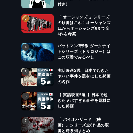
付き）
「 オーシャンズ 」シリーズ
の順番はこれ！オーシャンズ
11からオーシャンズ8まで全
4作を考察
バットマン3部作 ダークナイ
トシリーズ（トリロジー）は
この順番でみるべし
実話映画5選、日本で起きた
ヤバい事件を題材にした邦画
の名作
【 実話映画5選 】日本で起
きたヤバすぎる事件を題材に
した邦画
「 バイオハザード （映
画）」シリーズ全8作品の順
番と時系列まとめ