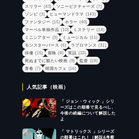
スリラー
(43)
ソニーピクチャーズ
(7)
ゾンビ
(3)
ヒューマンドラマ
(143)
ファンタジー
(15)
ホラー
(40)
マーベル単独作品
(10)
ミステリー
(14)
ミニシアター
(3)
ミュージカル
(11)
モンスターバース
(6)
ラブロマンス
(31)
俳優
(15)
冒険
(9)
実話
(33)
死ぬまでに観たい映画
(9)
監督
(19)
青春
(7)
韓国カフェ
(16)
人気記事（映画）
「 ジョン・ウィック 」シリ
ーズはこの順番で見るべし、
今後の続編について解説した
よ
「 マトリックス 」シリーズ
の順番はこれ！（解説&考察