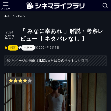
メニュー
ホーム
邦画
「 みなに幸あれ 」解説・考察レ
2024
2/07
ビュー【 ネタバレなし 】
2024年2月7日
邦画
ホラー
当ページの画像はIMDbまたは公式サイトより引用