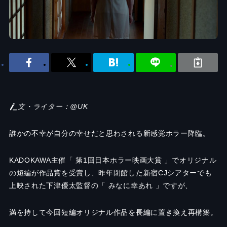
文・ライター：@UK
誰かの不幸が自分の幸せだと思わされる新感覚ホラー降臨。
KADOKAWA主催「 第1回日本ホラー映画大賞 」でオリジナル
の短編が作品賞を受賞し、昨年閉館した新宿CJシアターでも
上映された下津優太監督の「 みなに幸あれ 」ですが、
満を持して今回短編オリジナル作品を長編に置き換え再構築。