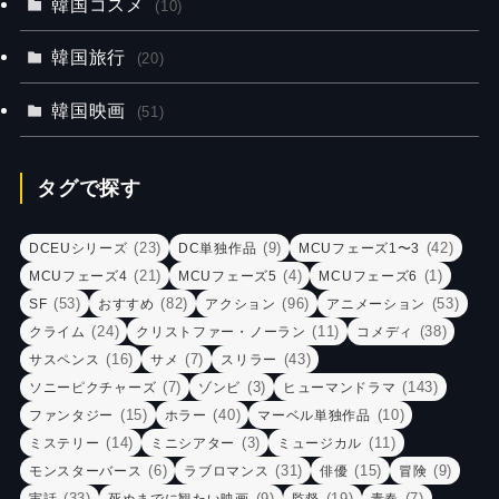
韓国コスメ
(10)
韓国旅行
(20)
韓国映画
(51)
タグで探す
(23)
(9)
(42)
DCEUシリーズ
DC単独作品
MCUフェーズ1〜3
(21)
(4)
(1)
MCUフェーズ4
MCUフェーズ5
MCUフェーズ6
(53)
(82)
(96)
(53)
SF
おすすめ
アクション
アニメーション
(24)
(11)
(38)
クライム
クリストファー・ノーラン
コメディ
(16)
(7)
(43)
サスペンス
サメ
スリラー
(7)
(3)
(143)
ソニーピクチャーズ
ゾンビ
ヒューマンドラマ
(15)
(40)
(10)
ファンタジー
ホラー
マーベル単独作品
(14)
(3)
(11)
ミステリー
ミニシアター
ミュージカル
(6)
(31)
(15)
(9)
モンスターバース
ラブロマンス
俳優
冒険
(33)
(9)
(19)
(7)
実話
死ぬまでに観たい映画
監督
青春