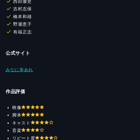
西田優史
吉村志保
橋本和雄
野瀬恵子
有福正志
公式サイト
みなに幸あれ
作品評価
映像
脚本
キャスト
音楽
リピート度