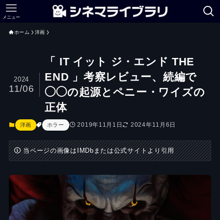
メニュー
ホーム
洋画
「 IT イット ジ・エンド THE
END 」考察レビュー、続編で
2024
11/06
◯◯の起源とペニー・ワイズの
正体
2019年11月1日
2024年11月6日
洋画
ホラー
当ページの画像はIMDbまたは公式サイトより引用