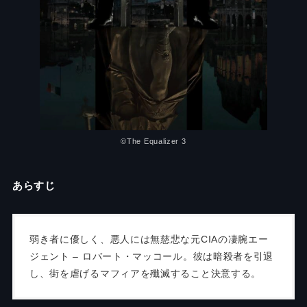
©︎The Equalizer 3
あらすじ
弱き者に優しく、悪人には無慈悲な元CIAの凄腕エー
ジェント – ロバート・マッコール。彼は暗殺者を引退
し、街を虐げるマフィアを殲滅すること決意する。