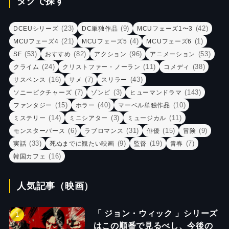
タグで探す
(23)
(9)
(42)
DCEUシリーズ
DC単独作品
MCUフェーズ1〜3
(21)
(4)
(1)
MCUフェーズ4
MCUフェーズ5
MCUフェーズ6
(53)
(82)
(96)
(53)
SF
おすすめ
アクション
アニメーション
(24)
(11)
(38)
クライム
クリストファー・ノーラン
コメディ
(16)
(7)
(43)
サスペンス
サメ
スリラー
(7)
(3)
(143)
ソニーピクチャーズ
ゾンビ
ヒューマンドラマ
(15)
(40)
(10)
ファンタジー
ホラー
マーベル単独作品
(14)
(3)
(11)
ミステリー
ミニシアター
ミュージカル
(6)
(31)
(15)
(9)
モンスターバース
ラブロマンス
俳優
冒険
(33)
(9)
(19)
(7)
実話
死ぬまでに観たい映画
監督
青春
(16)
韓国カフェ
人気記事（映画）
「 ジョン・ウィック 」シリーズ
はこの順番で見るべし、今後の