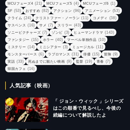
(21)
(4)
(1)
MCUフェーズ4
MCUフェーズ5
MCUフェーズ6
(53)
(82)
(96)
(53)
SF
おすすめ
アクション
アニメーション
(24)
(11)
(38)
クライム
クリストファー・ノーラン
コメディ
(16)
(7)
(43)
サスペンス
サメ
スリラー
(7)
(3)
(143)
ソニーピクチャーズ
ゾンビ
ヒューマンドラマ
(15)
(40)
(10)
ファンタジー
ホラー
マーベル単独作品
(14)
(3)
(11)
ミステリー
ミニシアター
ミュージカル
(6)
(31)
(15)
(9)
モンスターバース
ラブロマンス
俳優
冒険
(33)
(9)
(19)
(7)
実話
死ぬまでに観たい映画
監督
青春
(16)
韓国カフェ
人気記事（映画）
「 ジョン・ウィック 」シリーズ
はこの順番で見るべし、今後の
続編について解説したよ