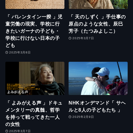
「 バレンタイン一揆 」児
「 天のしずく 」手仕事の
童労働の現実、学校に行
原点のような女性、辰巳
きたいガーナの子ども・
芳子（たつみよしこ）
学校に行けない日本の子
2025年3月7日
ども
2025年3月8日
「 よみがえる声 」ドキュ
NHKオンデマンド「 サヘ
メンタリーの真髄、哲学
ルと8人の子どもたち 」
を持って戦ってきた一人
2025年2月9日
の女性
2025年3月7日