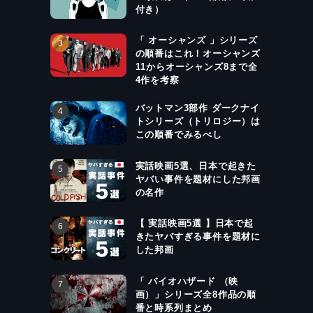
付き）
「 オーシャンズ 」シリーズ
の順番はこれ！オーシャンズ
11からオーシャンズ8まで全
4作を考察
バットマン3部作 ダークナイ
トシリーズ（トリロジー）は
この順番でみるべし
実話映画5選、日本で起きた
ヤバい事件を題材にした邦画
の名作
【 実話映画5選 】日本で起
きたヤバすぎる事件を題材に
した邦画
「 バイオハザード （映
画）」シリーズ全8作品の順
番と時系列まとめ