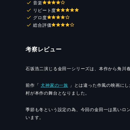
音楽
リピート度
グロ度
総合評価
考察レビュー
石坂浩二演じる金田一シリーズは、本作から角川
前作「
犬神家の一族
」とは違った作風の映画にし
村が本作の舞台となりました。
季節も冬という設定の為、今回の金田一は黒いロ
います。