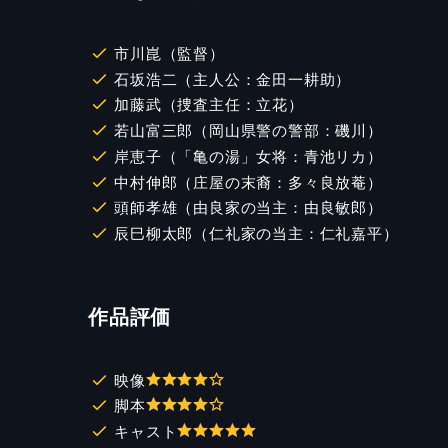
市川崑（監督）
石坂浩二（主人公：金田一耕助）
加藤武（捜査主任：立花）
若山富三郎（岡山県警の警部：磯川）
岸恵子（「亀の湯」女将：青池リカ）
中村伸郎（庄屋の末裔：多々良放菴）
頭師孝雄（由良家の当主：由良敏郎）
辰巳柳太郎（仁礼家の当主：仁礼嘉平）
作品評価
映像
脚本
キャスト