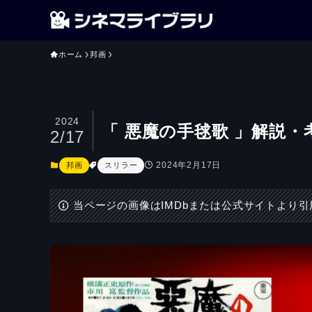
ホーム
邦画
2024
「 悪魔の手毬歌 」解説・
2/17
2024年2月17日
邦画
スリラー
当ページの画像はIMDbまたは公式サイトより引