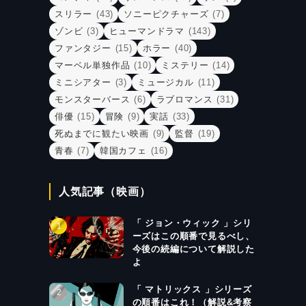
スリラー
(43)
ソニーピクチャーズ
(7)
ゾンビ
(3)
ヒューマンドラマ
(143)
ファンタジー
(15)
ホラー
(40)
マーベル単独作品
(10)
ミステリー
(14)
ミニシアター
(3)
ミュージカル
(11)
モンスターバース
(6)
ラブロマンス
(31)
俳優
(15)
冒険
(9)
実話
(33)
死ぬまでに観たい映画
(9)
監督
(19)
青春
(7)
韓国カフェ
(16)
人気記事（映画）
「 ジョン・ウィック 」シリ
ーズはこの順番で見るべし、
今後の続編について解説した
よ
「 マトリックス 」シリーズ
の順番はこれ！（解説&考察