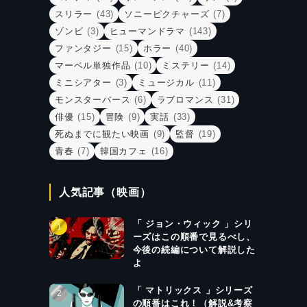
スリラー
(43)
ソニーピクチャーズ
(7)
ゾンビ
(3)
ヒューマンドラマ
(143)
ファンタジー
(15)
ホラー
(40)
マーベル単独作品
(10)
ミステリー
(14)
ミニシアター
(3)
ミュージカル
(11)
モンスターバース
(6)
ラブロマンス
(31)
俳優
(15)
冒険
(9)
実話
(33)
死ぬまでに観たい映画
(9)
監督
(19)
青春
(7)
韓国カフェ
(16)
人気記事（映画）
「 ジョン・ウィック 」シリ
ーズはこの順番で見るべし、
今後の続編について解説した
よ
「 マトリックス 」シリーズ
の順番はこれ！（解説&考察