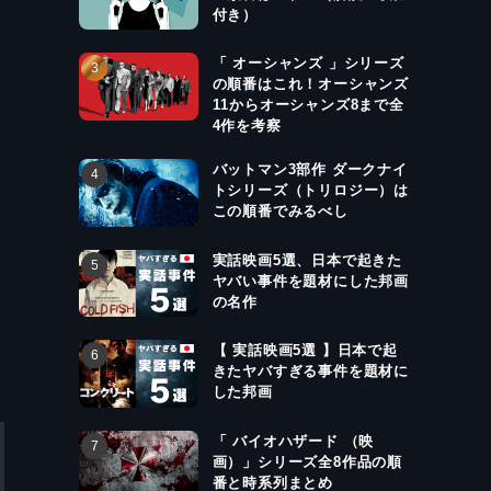
付き）
「 オーシャンズ 」シリーズ
の順番はこれ！オーシャンズ
11からオーシャンズ8まで全
4作を考察
バットマン3部作 ダークナイ
トシリーズ（トリロジー）は
この順番でみるべし
実話映画5選、日本で起きた
ヤバい事件を題材にした邦画
の名作
【 実話映画5選 】日本で起
きたヤバすぎる事件を題材に
した邦画
「 バイオハザード （映
画）」シリーズ全8作品の順
番と時系列まとめ