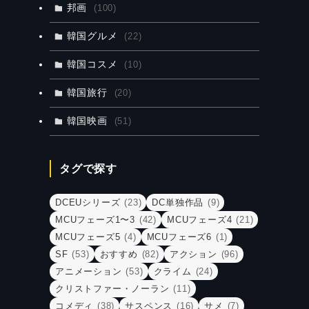
邦画
(100)
韓国グルメ
(22)
韓国コスメ
(10)
韓国旅行
(20)
韓国映画
(51)
タグで探す
DCEUシリーズ
(23)
DC単独作品
(9)
MCUフェーズ1〜3
(42)
MCUフェーズ4
(21)
MCUフェーズ5
(4)
MCUフェーズ6
(1)
SF
(53)
おすすめ
(82)
アクション
(96)
アニメーション
(53)
クライム
(24)
クリストファー・ノーラン
(11)
コメディ
(38)
サスペンス
(16)
サメ
(7)