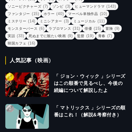
(7)
(3)
(143)
ソニーピクチャーズ
ゾンビ
ヒューマンドラマ
(15)
(40)
(10)
ファンタジー
ホラー
マーベル単独作品
(14)
(3)
(11)
ミステリー
ミニシアター
ミュージカル
(6)
(31)
(15)
(9)
モンスターバース
ラブロマンス
俳優
冒険
(33)
(9)
(19)
(7)
実話
死ぬまでに観たい映画
監督
青春
(16)
韓国カフェ
人気記事（映画）
「 ジョン・ウィック 」シリーズ
はこの順番で見るべし、今後の
続編について解説したよ
「 マトリックス 」シリーズの順
番はこれ！（解説&考察付き）