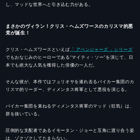
し、マッドな世界へと引き込む力がある。
まさかのヴィラン！クリス・ヘムズワースのカリスマ的悪
党が誕生！
クリス・ヘムズワースといえば
「 アベンジャーズ 」シリーズ
でもおなじみのヒーローである“マイティ・ソー”を演じて、日
本でも絶大な人気を獲得した俳優の一人だ。
そんな彼が、本作ではフュリオサを連れ去るバイカー集団のカ
リスマ的リーダー、ディメンタス将軍として悪役を演じる。
バイカー集団を束ねるディメンタス将軍のマッド（狂気）は、
群を抜いている。
圧倒的な支配者であるイモータン・ジョーと互角に渡り合う姿
は、ゾクゾクしてたまらない。