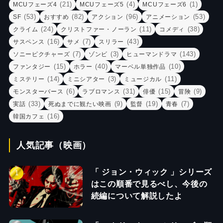
(21)
(4)
(1)
MCUフェーズ4
MCUフェーズ5
MCUフェーズ6
(53)
(82)
(96)
(53)
SF
おすすめ
アクション
アニメーション
(24)
(11)
(38)
クライム
クリストファー・ノーラン
コメディ
(16)
(7)
(43)
サスペンス
サメ
スリラー
(7)
(3)
(143)
ソニーピクチャーズ
ゾンビ
ヒューマンドラマ
(15)
(40)
(10)
ファンタジー
ホラー
マーベル単独作品
(14)
(3)
(11)
ミステリー
ミニシアター
ミュージカル
(6)
(31)
(15)
(9)
モンスターバース
ラブロマンス
俳優
冒険
(33)
(9)
(19)
(7)
実話
死ぬまでに観たい映画
監督
青春
(16)
韓国カフェ
人気記事（映画）
「 ジョン・ウィック 」シリーズ
はこの順番で見るべし、今後の
続編について解説したよ