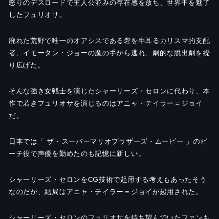
怒りのデスロードで主人公並みの存在感を放ち、世界中を魅了
したフュリオサ。
廃れた荒野で唯一のオアシスである砦を牛耳るカリスマ的支配
者、イモータン・ジョーの魔の手から逃れ、劇的な脱出劇を繰
り広げた。
そんな強き女戦士を演じたシャーリーズ・セロンに代わり、本
作で若きフュリオサを演じるのはアニャ・テイラー＝ジョイ
だ。
日本では「 ザ・スーパーマリオブラザーズ・ムービー 」のピ
ーチ役で声優を勤めたのも記憶に新しい。
シャーリーズ・セロンをCG技術で起用する考えもあったそう
なのだが、結局はアニャ・テイラー＝ジョイが起用された。
シャーリーズ・セロンのフュリオサを待ち望んでいたファンも