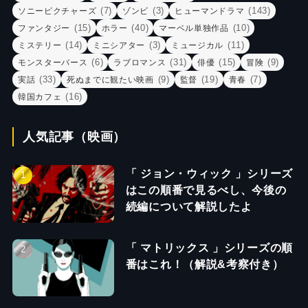
(7)
(3)
(143)
ソニーピクチャーズ
ゾンビ
ヒューマンドラマ
(15)
(40)
(10)
ファンタジー
ホラー
マーベル単独作品
(14)
(3)
(11)
ミステリー
ミニシアター
ミュージカル
(6)
(31)
(15)
(9)
モンスターバース
ラブロマンス
俳優
冒険
(33)
(9)
(19)
(7)
実話
死ぬまでに観たい映画
監督
青春
(16)
韓国カフェ
人気記事（映画）
「 ジョン・ウィック 」シリーズ
はこの順番で見るべし、今後の
続編について解説したよ
「 マトリックス 」シリーズの順
番はこれ！（解説&考察付き）