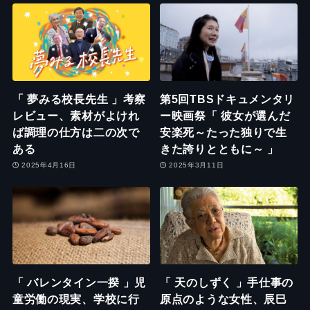
「 夢みる校長先生 」考察
第5回TBSドキュメンタリ
レビュー、素材がよけれ
ー映画祭「 彼女が選んだ
ば調理の仕方は二の次で
安楽死～たった独りで生
ある
きた誇りとともに～ 」
2025年4月16日
2025年3月11日
「 バレンタイン一揆 」児
「 天のしずく 」手仕事の
童労働の現実、学校に行
原点のような女性、辰巳