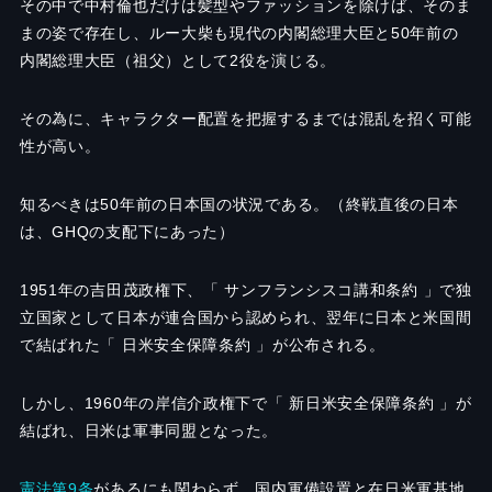
その中で中村倫也だけは髪型やファッションを除けば、そのま
まの姿で存在し、ルー大柴も現代の内閣総理大臣と50年前の
内閣総理大臣（祖父）として2役を演じる。
その為に、キャラクター配置を把握するまでは混乱を招く可能
性が高い。
知るべきは50年前の日本国の状況である。（終戦直後の日本
は、GHQの支配下にあった）
1951年の吉田茂政権下、「 サンフランシスコ講和条約 」で独
立国家として日本が連合国から認められ、翌年に日本と米国間
で結ばれた「 日米安全保障条約 」が公布される。
しかし、1960年の岸信介政権下で「 新日米安全保障条約 」が
結ばれ、日米は軍事同盟となった。
憲法第9条
があるにも関わらず、国内軍備設置と在日米軍基地