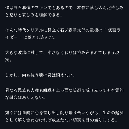
僕は白石和彌のファンでもあるので、本作に落し込んだ苦しみ
と怒りと哀しみを理解できる。
そんな時代をリアルに見立て石ノ森章太郎の最後の「 仮面ラ
イダー 」に落とし込んだ。
大きな波濤に対して、小さなうねりは呑み込まれてしまう現
実。
しかし、尚も抗う魂の炎は消えない。
異なる民族も人種も組織も上っ面な笑顔で成り立っても本質的
な融合はありえない。
繋ぐには血肉に心を差し出し削り屠り合いながら、生命の起源
として解り合わなければ成立たない切実を目の当りにする。