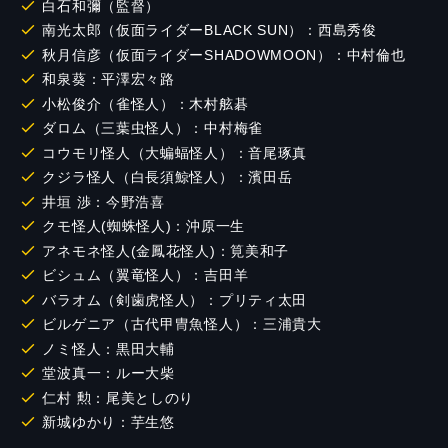
白石和彌（監督）
南光太郎（仮面ライダーBLACK SUN）：西島秀俊
秋月信彦（仮面ライダーSHADOWMOON）：中村倫也
和泉葵：平澤宏々路
小松俊介（雀怪人）：木村舷碁
ダロム（三葉⾍怪⼈）：中村梅雀
コウモリ怪⼈（⼤蝙蝠怪⼈）：音尾琢真
クジラ怪⼈（⽩⻑須鯨怪⼈）：濱田岳
井垣 渉：今野浩喜
クモ怪人(蜘蛛怪人)：沖原一生
アネモネ怪人(金鳳花怪人)：筧美和子
ビシュム（翼⻯怪⼈）：吉田羊
バラオム（剣⻭⻁怪⼈）：プリティ太田
ビルゲニア（古代甲冑⿂怪⼈）：三浦貴大
ノミ怪人：黒田大輔
堂波真一：ルー大柴
仁村 勲：尾美としのり
新城ゆかり：芋生悠