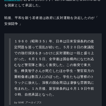
を国家として承認した。
戦後、平和を願う若者達は政府に反対運動を決起したのが「
安保闘争 」
１９６０（昭和３５）年、日本は日米安保条約の改
定問題を巡って混乱が続いた。５月２０日の衆議院
での強行採決をきっかけに反対運動は一段と盛り上
がった。６月１５日、全学連は国会構内になだれ込
むなど警官隊と激しく衝突した。この衝突で東大
生、樺美智子さんが死亡したほか学生・警官双方の
重軽傷者は数百人にのぼった。学生たちは警察のト
ラックに放火し、深夜の国会周辺は凄惨な雰囲気に
包まれた。１カ月後、新安保条約は６月１９日午前
０時、自然承認となった。
by NHK アーカイブス