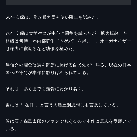
60年安保は、岸が暴力団も使い阻止を試みた。
70年安保は大学生達が中心に闘争を試みたが、拡大拡散した
組織は何時しか内部闘争（内ゲバ）を起こし、オーガナイザー
は権力に寝返るなど凄惨を極めた。
岸信介の理念改憲を御旗に掲げる自民党が牛耳る、現在の日本
国への符号が本作に散りばめられている。
それは、あくまでも露骨にわかり易く。
更には「 在日 」と言う人種差別思想にも言及している。
僕は石ノ森章太郎のファンでもあるので本作は意志を受継いで
いる。