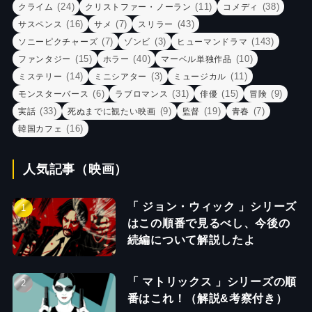
(24)
(11)
(38)
クライム
クリストファー・ノーラン
コメディ
(16)
(7)
(43)
サスペンス
サメ
スリラー
(7)
(3)
(143)
ソニーピクチャーズ
ゾンビ
ヒューマンドラマ
(15)
(40)
(10)
ファンタジー
ホラー
マーベル単独作品
(14)
(3)
(11)
ミステリー
ミニシアター
ミュージカル
(6)
(31)
(15)
(9)
モンスターバース
ラブロマンス
俳優
冒険
(33)
(9)
(19)
(7)
実話
死ぬまでに観たい映画
監督
青春
(16)
韓国カフェ
人気記事（映画）
「 ジョン・ウィック 」シリーズ
はこの順番で見るべし、今後の
続編について解説したよ
「 マトリックス 」シリーズの順
番はこれ！（解説&考察付き）