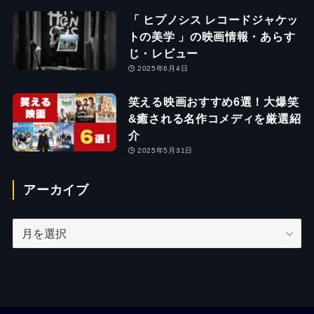
「 ヒプノシス レコードジャケッ
トの美学 」の映画情報・あらす
じ・レビュー
2025年6月4日
笑える映画おすすめ6選！大爆笑
&癒される名作コメディを厳選紹
介
2025年5月31日
アーカイブ
ア
ー
カ
イ
ブ