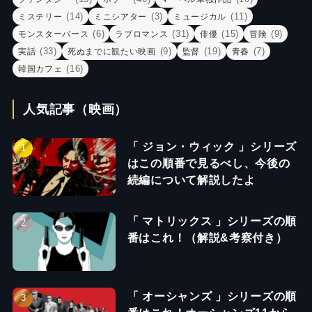
(14)
(3)
(11)
ミステリー
ミニシアター
ミュージカル
(6)
(31)
(15)
(9)
モンスターバース
ラブロマンス
俳優
冒険
(33)
(9)
(19)
(7)
実話
死ぬまでに観たい映画
監督
青春
(16)
韓国カフェ
人気記事（映画）
「 ジョン・ウィック 」シリーズ
はこの順番で見るべし、今後の
続編について解説したよ
「 マトリックス 」シリーズの順
番はこれ！（解説&考察付き）
「 オーシャンズ 」シリーズの順