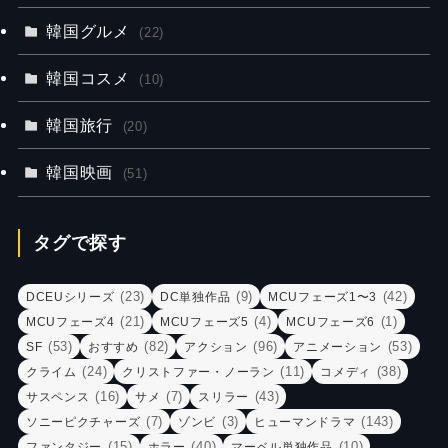
韓国グルメ
(22)
韓国コスメ
(10)
韓国旅行
(20)
韓国映画
(51)
タグで探す
(23)
(9)
(42)
DCEUシリーズ
DC単独作品
MCUフェーズ1〜3
(21)
(4)
(1)
MCUフェーズ4
MCUフェーズ5
MCUフェーズ6
(53)
(82)
(96)
(53)
SF
おすすめ
アクション
アニメーション
(24)
(11)
(38)
クライム
クリストファー・ノーラン
コメディ
(16)
(7)
(43)
サスペンス
サメ
スリラー
(7)
(3)
(143)
ソニーピクチャーズ
ゾンビ
ヒューマンドラマ
(15)
(40)
(10)
ファンタジー
ホラー
マーベル単独作品