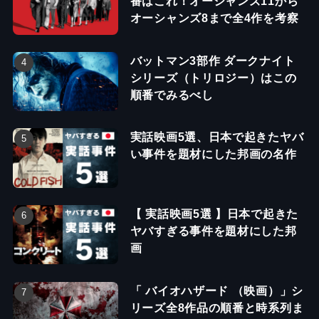
番はこれ！オーシャンズ11から
オーシャンズ8まで全4作を考察
バットマン3部作 ダークナイト
シリーズ（トリロジー）はこの
順番でみるべし
実話映画5選、日本で起きたヤバ
い事件を題材にした邦画の名作
【 実話映画5選 】日本で起きた
ヤバすぎる事件を題材にした邦
画
「 バイオハザード （映画）」シ
リーズ全8作品の順番と時系列ま